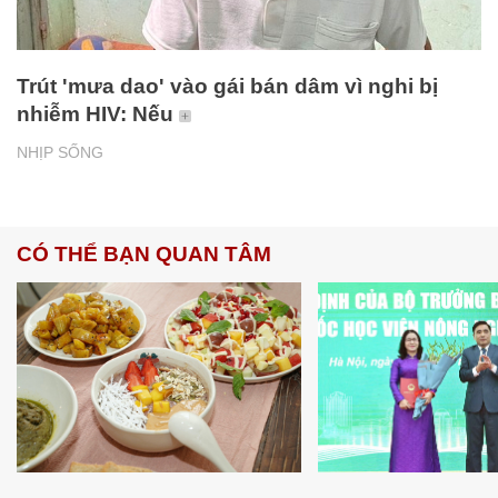
Trút 'mưa dao' vào gái bán dâm vì nghi bị
nhiễm HIV: Nếu
NHỊP SỐNG
CÓ THỂ BẠN QUAN TÂM