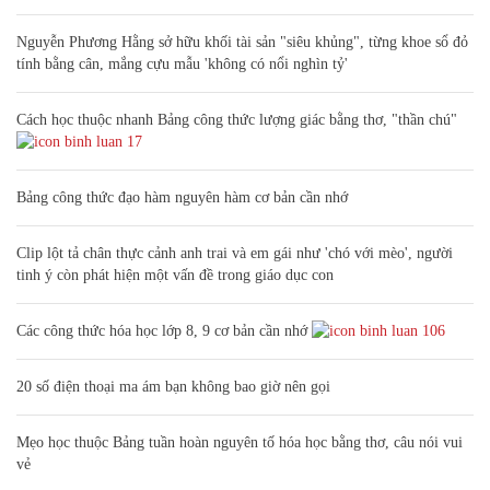
Nguyễn Phương Hằng sở hữu khối tài sản "siêu khủng", từng khoe sổ đỏ
tính bằng cân, mắng cựu mẫu 'không có nổi nghìn tỷ'
Cách học thuộc nhanh Bảng công thức lượng giác bằng thơ, "thần chú"
17
Bảng công thức đạo hàm nguyên hàm cơ bản cần nhớ
Clip lột tả chân thực cảnh anh trai và em gái như 'chó với mèo', người
tinh ý còn phát hiện một vấn đề trong giáo dục con
Các công thức hóa học lớp 8, 9 cơ bản cần nhớ
106
20 số điện thoại ma ám bạn không bao giờ nên gọi
Mẹo học thuộc Bảng tuần hoàn nguyên tố hóa học bằng thơ, câu nói vui
vẻ