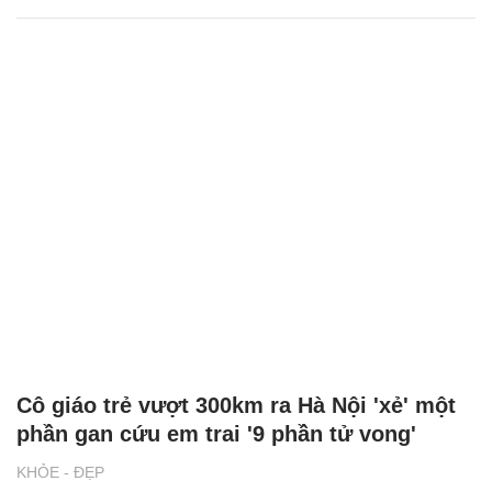
Cô giáo trẻ vượt 300km ra Hà Nội 'xẻ' một
phần gan cứu em trai '9 phần tử vong'
KHỎE - ĐẸP