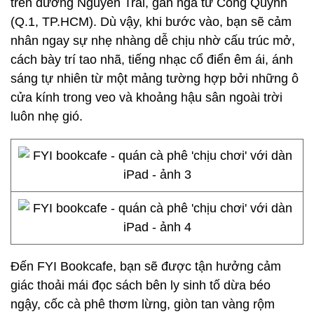
trên đường Nguyễn Trãi, gần ngã tư Cống Quỳnh
(Q.1, TP.HCM). Dù vậy, khi bước vào, bạn sẽ cảm
nhân ngay sự nhẹ nhàng dễ chịu nhờ cấu trúc mở,
cách bày trí tao nhã, tiếng nhạc cổ điển êm ái, ánh
sáng tự nhiên từ một mảng tường hợp bởi những ô
cửa kính trong veo và khoảng hậu sân ngoài trời
luôn nhẹ gió.
Đến FYI Bookcafe, bạn sẽ được tận hưởng cảm
giác thoải mái đọc sách bên ly sinh tố dừa béo
ngậy, cốc cà phê thơm lừng, giòn tan vàng rộm