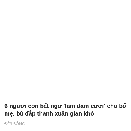
6 người con bất ngờ 'làm đám cưới' cho bố
mẹ, bù đắp thanh xuân gian khó
ĐỜI SỐNG