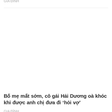
GIA ĐÌNH
Bố mẹ mất sớm, cô gái Hải Dương oà khóc
khi được anh chị đưa đi ‘hỏi vợ’
GIA ĐÌNH