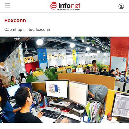
foxconn
Cập nhập tin tức foxconn