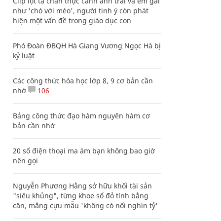
Clip lột tả chân thực cảnh anh trai và em gái
như 'chó với mèo', người tinh ý còn phát
hiện một vấn đề trong giáo dục con
Phó Đoàn ĐBQH Hà Giang Vương Ngọc Hà bị
kỷ luật
Các công thức hóa học lớp 8, 9 cơ bản cần
nhớ
106
Bảng công thức đạo hàm nguyên hàm cơ
bản cần nhớ
20 số điện thoại ma ám bạn không bao giờ
nên gọi
Nguyễn Phương Hằng sở hữu khối tài sản
"siêu khủng", từng khoe sổ đỏ tính bằng
cân, mắng cựu mẫu 'không có nổi nghìn tỷ'