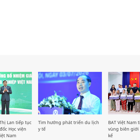
hị Lan tiếp tục
Tìm hướng phát triển du lịch
BAT Việt Nam t
đốc Học viện
y tế
vùng biên giới 
iệt Nam
kế