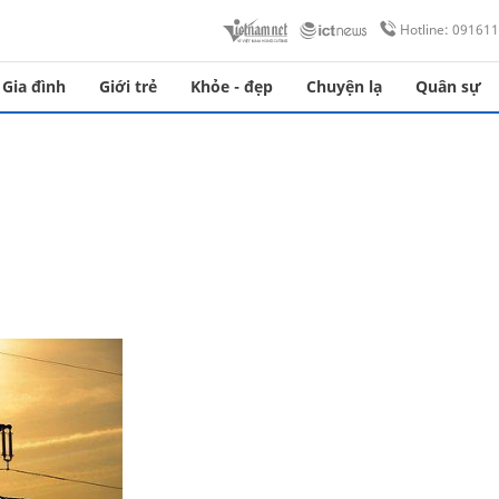
Hotline: 09161
Gia đình
Giới trẻ
Khỏe - đẹp
Chuyện lạ
Quân sự