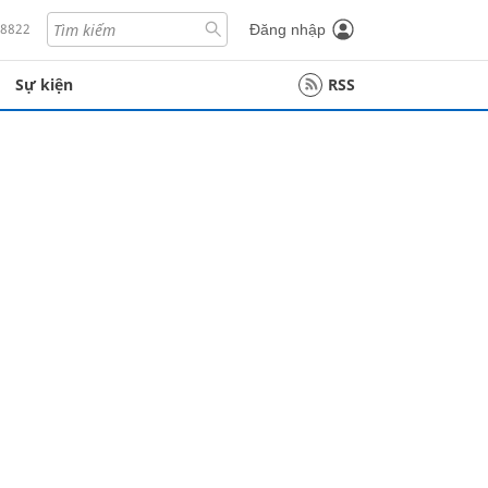
18822
Đăng nhập
Sự kiện
RSS