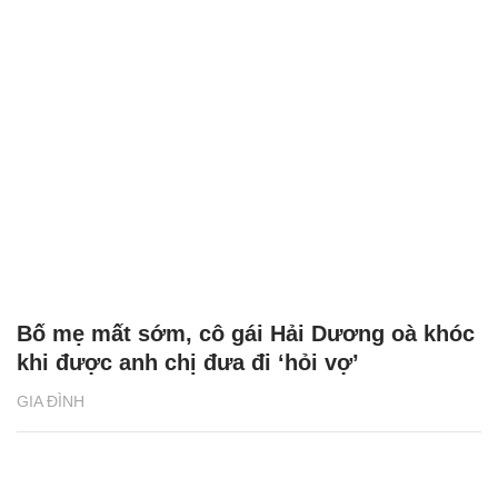
Bố mẹ mất sớm, cô gái Hải Dương oà khóc
khi được anh chị đưa đi ‘hỏi vợ’
GIA ĐÌNH