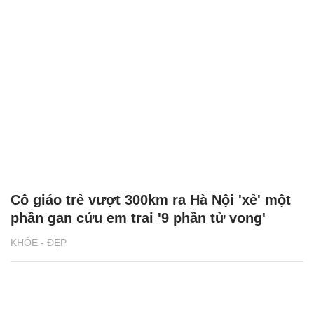
Cô giáo trẻ vượt 300km ra Hà Nội 'xẻ' một
phần gan cứu em trai '9 phần tử vong'
KHỎE - ĐẸP