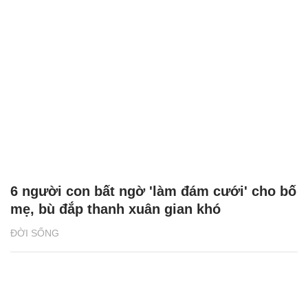
6 người con bất ngờ 'làm đám cưới' cho bố
mẹ, bù đắp thanh xuân gian khó
ĐỜI SỐNG