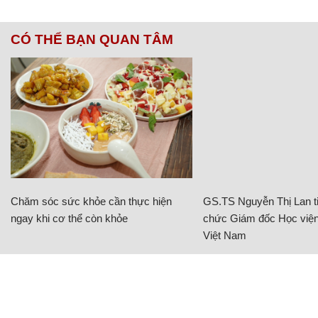
CÓ THỂ BẠN QUAN TÂM
Chăm sóc sức khỏe cần thực hiện
GS.TS Nguyễn Thị Lan ti
ngay khi cơ thể còn khỏe
chức Giám đốc Học viện
Việt Nam