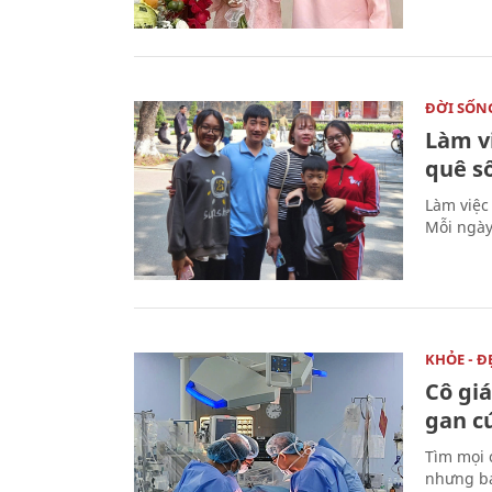
ĐỜI SỐN
Làm v
quê s
Làm việc
Mỗi ngày
KHỎE - Đ
Cô gi
gan c
Tìm mọi 
nhưng bá