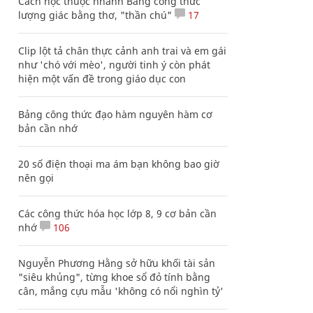
Cách học thuộc nhanh Bảng công thức
lượng giác bằng thơ, "thần chú"
17
Clip lột tả chân thực cảnh anh trai và em gái
như 'chó với mèo', người tinh ý còn phát
hiện một vấn đề trong giáo dục con
Bảng công thức đạo hàm nguyên hàm cơ
bản cần nhớ
20 số điện thoại ma ám bạn không bao giờ
nên gọi
Các công thức hóa học lớp 8, 9 cơ bản cần
nhớ
106
Nguyễn Phương Hằng sở hữu khối tài sản
"siêu khủng", từng khoe sổ đỏ tính bằng
cân, mắng cựu mẫu 'không có nổi nghìn tỷ'