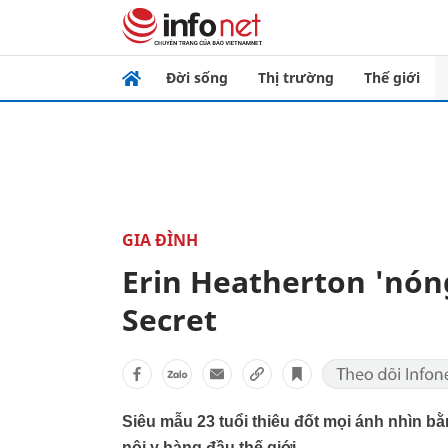
Đời sống
Thị trường
Thế giới
GIA ĐÌNH
Erin Heatherton 'nóng 
Secret
Siêu mẫu 23 tuổi thiêu đốt mọi ánh nhìn b
nội y hàng đầu thế giới.