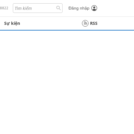
18822
Đăng nhập
Sự kiện
RSS