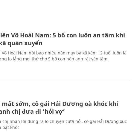
H
viên Võ Hoài Nam: 5 bố con luôn an tâm khi
 xã quán xuyến
n Võ Hoài Nam nói bao nhiêu năm nay bà xã kém 12 tuổi luôn là
ng lo lắng mọi thứ cho 5 bố con nên anh rất yên tâm.
H
 mất sớm, cô gái Hải Dương oà khóc khi
nh chị đưa đi ‘hỏi vợ’
 chị nhận lời đứng ra lo chuyện cưới hỏi, cô gái Hải Dương xúc
 bật khóc.