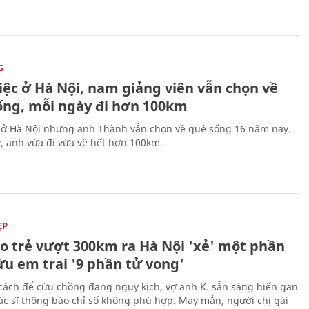
G
iệc ở Hà Nội, nam giảng viên vẫn chọn về
ống, mỗi ngày đi hơn 100km
 ở Hà Nội nhưng anh Thành vẫn chọn về quê sống 16 năm nay.
, anh vừa đi vừa về hết hơn 100km.
ẸP
áo trẻ vượt 300km ra Hà Nội 'xẻ' một phần
ứu em trai '9 phần tử vong'
cách để cứu chồng đang nguy kịch, vợ anh K. sẵn sàng hiến gan
c sĩ thông báo chỉ số không phù hợp. May mắn, người chị gái