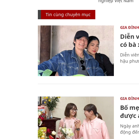
nghiệp Việt Nam
Tin cùng chuyên mục
GIA ĐÌN
Diễn 
có bà
Diễn viê
hậu phươ
GIA ĐÌN
Bố mẹ
được a
Ngày anh
động đến