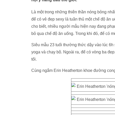
Là một trong những thiên thần nóng bỏng nhất c
để có vẻ đẹp sexy là tuân thủ một chế độ ăn 
cho biết, nhiều người mẫu hiện nay đang phạm
bỏ qua chế độ ăn uống. Trong khi đó, để có một
Siêu mẫu 23 tuổi thường thức dậy vào lúc 6h sá
yoga và chạy bộ. Ngoài ra, để có vòng ba đẹp
tối.
Cùng ngắm Erin Heatherton khoe đường cong m