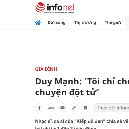
Đời sống
Thị trường
Thế giới
GIA ĐÌNH
Duy Mạnh: 'Tôi chỉ ch
chuyện đột tử'
Nhạc sĩ, ca sĩ của "Kiếp đỏ đen" chia sẻ về 
hát chỉ từ 1 đến 3 triệu đồng.