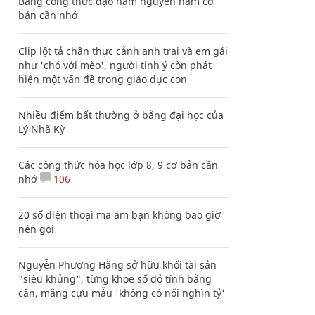
Bảng công thức đạo hàm nguyên hàm cơ
bản cần nhớ
Clip lột tả chân thực cảnh anh trai và em gái
như 'chó với mèo', người tinh ý còn phát
hiện một vấn đề trong giáo dục con
Nhiều điểm bất thường ở bằng đại học của
Lý Nhã Kỳ
Các công thức hóa học lớp 8, 9 cơ bản cần
nhớ
106
20 số điện thoại ma ám bạn không bao giờ
nên gọi
Nguyễn Phương Hằng sở hữu khối tài sản
"siêu khủng", từng khoe sổ đỏ tính bằng
cân, mắng cựu mẫu 'không có nổi nghìn tỷ'