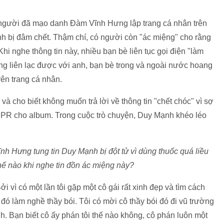
người đã mạo danh Đàm Vĩnh Hưng lập trang cá nhân trên
ạnh bị đâm chết. Thậm chí, có người còn "ác miệng" cho rằng
Khi nghe thông tin này, nhiều bạn bè liên tục gọi điện "làm
ng liên lạc được với anh, bạn bè trong và ngoài nước hoang
rên trang cá nhân.
 và cho biết không muốn trả lời về thông tin "chết chóc" vì sợ
ể PR cho album. Trong cuộc trò chuyện, Duy Mạnh khéo léo
nh Hưng tung tin Duy Mạnh bị đột tử vì dùng thuốc quá liều
hế nào khi nghe tin đồn ác miệng này?
 vì có một lần tôi gặp một cô gái rất xinh đẹp và tìm cách
 đó làm nghề thầy bói. Tôi có mời cô thầy bói đó đi vũ trường
. Bạn biết cô ấy phán tôi thế nào không, cô phán luôn một