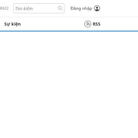
18822
Đăng nhập
Sự kiện
RSS