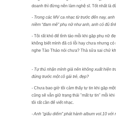
doanh thì đừng nên làm nghệ sĩ. Tốt nhất là 
- Trong các MV ca nhạc từ trước đến nay, anh 
niềm “đam mê” phụ nữ như anh, anh có đủ tỉnh
- Tôi rất khó để tỉnh táo mỗi khi gặp phụ nữ đẹ
không biết mình đã có lỗi hay chưa nhưng có 
nghe Tào Tháo nói chưa? Thà sửa sai chứ kh
- Tự thú nhận mình già nên không xuất hiện trư
đứng trước một cô gái trẻ, đẹp?
- Chưa bao giờ tôi cảm thấy tự tin khi gặp một
cũng sẽ vẫn giữ trạng thái "mất tự tin" mỗi k
tôi rất cần để viết nhạc.
- Anh “giấu diếm” phát hành album vol.10 với