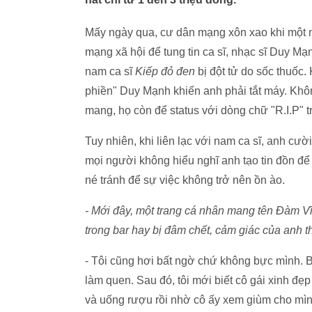
Mấy ngày qua, cư dân mạng xôn xao khi một 
mạng xã hội để tung tin ca sĩ, nhạc sĩ Duy M
nam ca sĩ
Kiếp đỏ đen
bị đột tử do sốc thuốc. 
phiền" Duy Mạnh khiến anh phải tắt máy. Khô
mang, họ còn để status với dòng chữ "R.I.P" t
Tuy nhiên, khi liên lạc với nam ca sĩ, anh cười
mọi người không hiểu nghĩ anh tạo tin đồn đ
né tránh để sự việc không trở nên ồn ào.
- Mới đây, một trang cá nhân mang tên Đàm Vĩ
trong bar hay bị đâm chết, cảm giác của anh t
- Tôi cũng hơi bất ngờ chứ không bực mình. Bởi
làm quen. Sau đó, tôi mới biết cô gái xinh đẹp
và uống rượu rồi nhờ cô ấy xem giùm cho mình