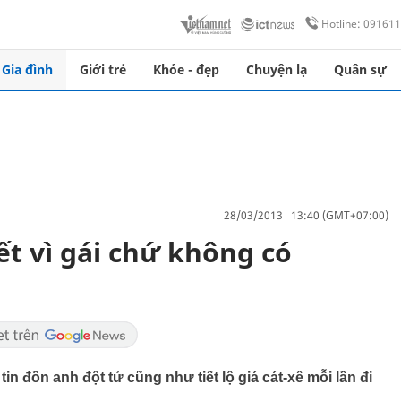
Hotline: 09161
Gia đình
Giới trẻ
Khỏe - đẹp
Chuyện lạ
Quân sự
28/03/2013 13:40 (GMT+07:00)
ết vì gái chứ không có
tin đồn anh đột tử cũng như tiết lộ giá cát-xê mỗi lần đi