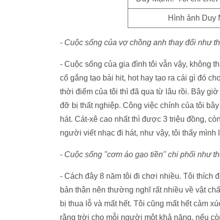
Hình ảnh Duy M
- Cuộc sống của vợ chồng anh thay đổi như th
- Cuộc sống của gia đình tôi vẫn vậy, không t
cố gắng tạo bài hit, hot hay tạo ra cái gì đó
thời điểm của tôi thì đã qua từ lâu rồi. Bây g
đỡ bị thất nghiệp. Công việc chính của tôi bây
hát. Cát-xê cao nhất thì được 3 triệu đồng, còn
người viết nhạc đi hát, như vậy, tôi thấy mình
- Cuộc sống "cơm áo gạo tiền" chi phối như 
- Cách đây 8 năm tôi đi chơi nhiều. Tôi thích 
bản thân nên thường nghĩ rất nhiều về vật chất
bị thua lỗ và mất hết. Tôi cũng mất hết cảm x
rằng trời cho mỗi người một khả năng, nếu cò