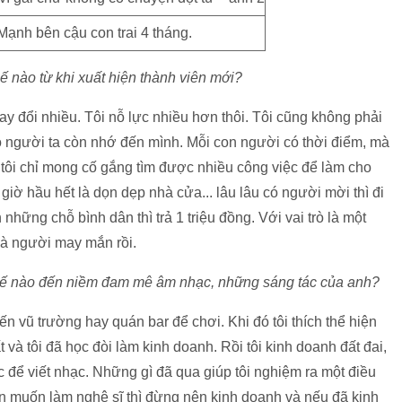
ạnh bên cậu con trai 4 tháng.
ế nào từ khi xuất hiện thành viên mới?
hay đổi nhiều. Tôi nỗ lực nhiều hơn thôi. Tôi cũng không phải
 cho người ta còn nhớ đến mình. Mỗi con người có thời điểm, mà
iờ tôi chỉ mong cố gắng tìm được nhiều công việc để làm cho
 giờ hầu hết là dọn dẹp nhà cửa... lâu lâu có người mời thì đi
 những chỗ bình dân thì trả 1 triệu đồng. Với vai trò là một
 là người may mắn rồi.
thế nào đến niềm đam mê âm nhạc, những sáng tác của anh?
đến vũ trường hay quán bar để chơi. Khi đó tôi thích thể hiện
 và tôi đã học đòi làm kinh doanh. Rồi tôi kinh doanh đất đai,
úc để viết nhạc. Những gì đã qua giúp tôi nghiệm ra một điều
n muốn làm nghệ sĩ thì đừng nên kinh doanh và nếu đã kinh