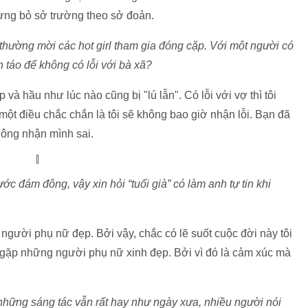
đừng bỏ sở trường theo sở đoản.
thường mời các hot girl tham gia đóng cặp. Với một người có
 táo để không có lỗi với bà xã?
p và hầu như lúc nào cũng bị "lú lẫn". Có lỗi với vợ thì tôi
một điều chắc chắn là tôi sẽ không bao giờ nhận lỗi. Bạn đã
ông nhận mình sai.
ớc đám đông, vậy xin hỏi “tuổi già” có làm anh tự tin khi
 người phụ nữ đẹp. Bởi vậy, chắc có lẽ suốt cuộc đời này tôi
hi gặp những người phụ nữ xinh đẹp. Bởi vì đó là cảm xúc mà
 những sáng tác vẫn rất hay như ngày xưa, nhiều người nói