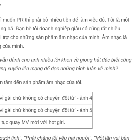
?
 muốn PR thì phải bỏ nhiều tiền để làm việc đó. Tôi là một
uảng bá. Bạn bè tôi doanh nghiêp giàu có cũng rất nhiều
tài trợ cho những sản phẩm âm nhạc của mình. Âm nhạc là
g của mình.
 vẫn dành cho anh nhiều lời khen về giọng hát đặc biệt cũng
ờng xuyên lên mạng để đọc những bình luận về mình?
n tâm đến sản phẩm âm nhạc của tôi.
 tục quay MV mới với hot girl.
ười tình", "Phải chăng tôi yêu hai người", "Một lần vui bên