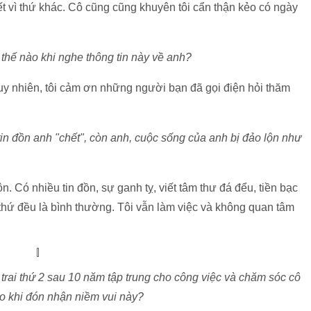
hết vì thứ khác. Cô cũng cũng khuyên tôi cẩn thận kẻo có ngày
thế nào khi nghe thông tin này về anh?
 Tuy nhiên, tôi cảm ơn những người bạn đã gọi điện hỏi thăm
 tin đồn anh "chết", còn anh, cuộc sống của anh bị đảo lộn như
n. Có nhiều tin đồn, sự ganh tỵ, viết tâm thư đá đểu, tiền bạc
 thứ đều là bình thường. Tôi vẫn làm việc và không quan tâm
trai thứ 2 sau 10 năm tập trung cho công việc và chăm sóc cô
o khi đón nhận niềm vui này?