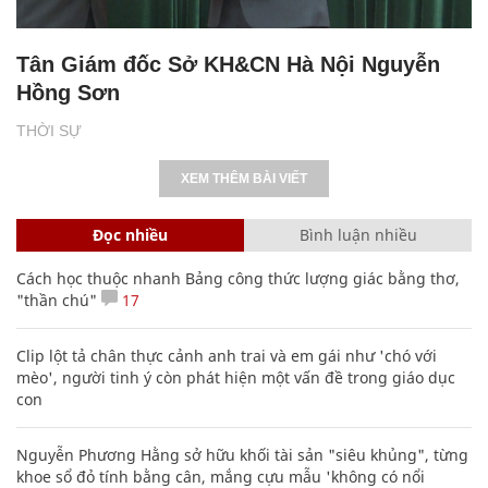
Tân Giám đốc Sở KH&CN Hà Nội Nguyễn
Hồng Sơn
THỜI SỰ
XEM THÊM BÀI VIẾT
Đọc nhiều
Bình luận nhiều
Cách học thuộc nhanh Bảng công thức lượng giác bằng thơ,
"thần chú"
17
Clip lột tả chân thực cảnh anh trai và em gái như 'chó với
mèo', người tinh ý còn phát hiện một vấn đề trong giáo dục
con
Nguyễn Phương Hằng sở hữu khối tài sản "siêu khủng", từng
khoe sổ đỏ tính bằng cân, mắng cựu mẫu 'không có nổi