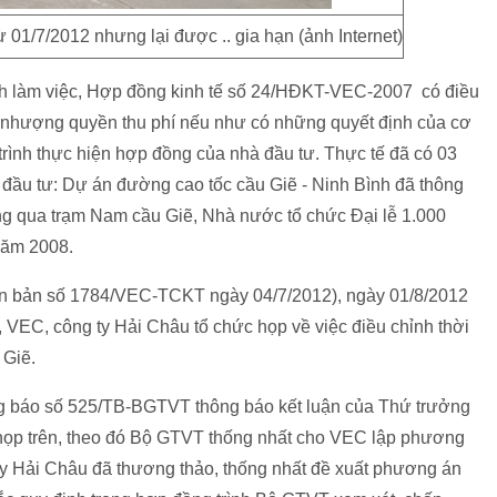
 01/7/2012 nhưng lại được .. gia hạn (ảnh Internet)
lịch làm việc, Hợp đồng kinh tế số 24/HĐKT-VEC-2007 có điều
an nhượng quyền thu phí nếu như có những quyết định của cơ
ình thực hiện hợp đồng của nhà đầu tư. Thực tế đã có 03
đầu tư: Dự án đường cao tốc cầu Giẽ - Ninh Bình đã thông
ợng qua trạm Nam cầu Giẽ, Nhà nước tổ chức Đại lễ 1.000
năm 2008.
ăn bản số 1784/VEC-TCKT ngày 04/7/2012), ngày 01/8/2012
EC, công ty Hải Châu tổ chức họp về việc điều chỉnh thời
 Giẽ.
 báo số 525/TB-BGTVT thông báo kết luận của Thứ trưởng
ọp trên, theo đó Bộ GTVT thống nhất cho VEC lập phương
 ty Hải Châu đã thương thảo, thống nhất đề xuất phương án