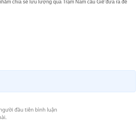
c nhằm chia sẻ lưu lượng qua Trạm Nam cầu Giẽ’đưa ra để