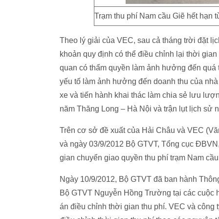
Trạm thu phí Nam cầu Giẽ hết hạn từ
Theo lý giải của VEC, sau cả tháng trời đặt 
khoản quy định có thể điều chỉnh lại thời gi
quan có thẩm quyền làm ảnh hưởng đến quá tr
yếu tố làm ảnh hưởng đến doanh thu của nhà 
xe và tiến hành khai thác làm chia sẻ lưu lư
năm Thăng Long – Hà Nội và trận lụt lịch sử 
Trên cơ sở đề xuất của Hải Châu và VEC (V
và ngày 03/9/2012 Bộ GTVT, Tổng cục ĐBVN, V
gian chuyển giao quyền thu phí trạm Nam cầu
Ngày 10/9/2012, Bộ GTVT đã ban hành Thông
Bộ GTVT Nguyễn Hồng Trường tại các cuộc h
án điều chỉnh thời gian thu phí. VEC và công