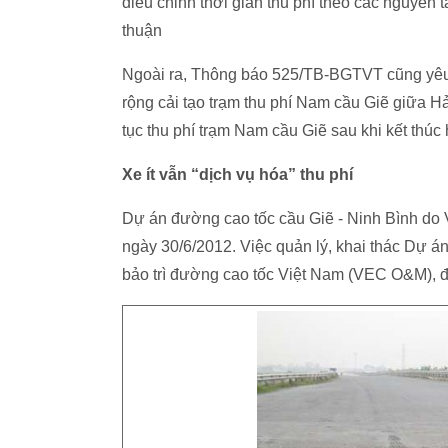
điều chỉnh thời gian thu phí theo các nguyên
thuận
Ngoài ra, Thông báo 525/TB-BGTVT cũng yê
rộng cải tạo trạm thu phí Nam cầu Giẽ giữa 
tục thu phí trạm Nam cầu Giẽ sau khi kết th
Xe ít vẫn “dịch vụ hóa” thu phí
Dự án đường cao tốc cầu Giẽ - Ninh Bình do 
ngày 30/6/2012. Việc quản lý, khai thác Dự á
bảo trì đường cao tốc Việt Nam (VEC O&M), đơ