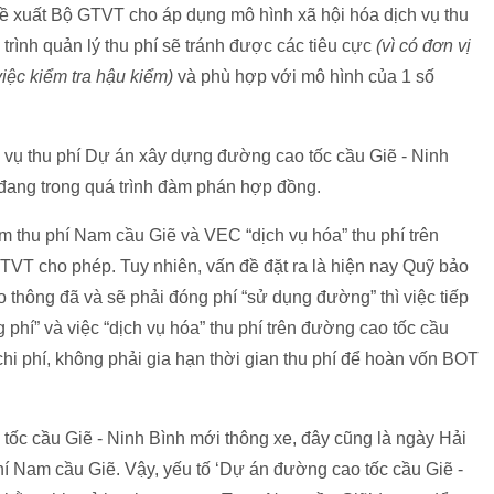
đề xuất Bộ GTVT cho áp dụng mô hình xã hội hóa dịch vụ thu
 trình quản lý thu phí sẽ tránh được các tiêu cực
(vì có đơn vị
việc kiểm tra hậu kiểm)
và phù hợp với mô hình của 1 số
vụ thu phí Dự án xây dựng đường cao tốc cầu Giẽ - Ninh
đang trong quá trình đàm phán hợp đồng.
rạm thu phí Nam cầu Giẽ và VEC “dịch vụ hóa” thu phí trên
TVT cho phép. Tuy nhiên, vấn đề đặt ra là hiện nay Quỹ bảo
o thông đã và sẽ phải đóng phí “sử dụng đường” thì việc tiếp
 phí” và việc “dịch vụ hóa” thu phí trên đường cao tốc cầu
chi phí, không phải gia hạn thời gian thu phí để hoàn vốn BOT
tốc cầu Giẽ - Ninh Bình mới thông xe, đây cũng là ngày Hải
hí Nam cầu Giẽ. Vậy, yếu tố ‘Dự án đường cao tốc cầu Giẽ -