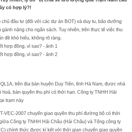
đây có hợp lý?!
o chủ đầu tư (đối với các dự án BOT) và duy tu, bảo dưỡng
 gánh nặng cho ngân sách. Tuy nhiên, trên thực tế việc thu
 đề khó hiểu, không rõ ràng.
 QL1A, trên địa bàn huyện Duy Tiên, tỉnh Hà Nam, được nhà
i hoá, bán quyền thu phí có thời hạn. Công ty TNHH Hải
tại trạm này
T-VEC-2007 chuyển giao quyền thu phí đường bộ có thời
, giữa Công ty TNHH Hải Châu (Hải Châu) và Tổng công ty
C) chính thức được kí kết với thời gian chuyển giao quyền