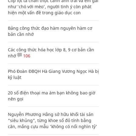
Clip lột tả chân thực cảnh anh trai và em gái
như 'chó với mèo', người tinh ý còn phát
hiện một vấn đề trong giáo dục con
Bảng công thức đạo hàm nguyên hàm cơ
bản cần nhớ
Các công thức hóa học lớp 8, 9 cơ bản cần
nhớ
106
Phó Đoàn ĐBQH Hà Giang Vương Ngọc Hà bị
kỷ luật
20 số điện thoại ma ám bạn không bao giờ
nên gọi
Nguyễn Phương Hằng sở hữu khối tài sản
"siêu khủng", từng khoe sổ đỏ tính bằng
cân, mắng cựu mẫu 'không có nổi nghìn tỷ'