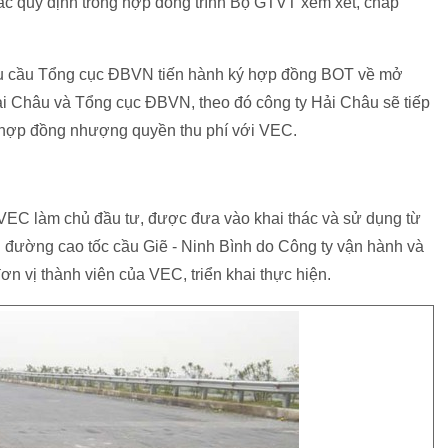
 tắc quy định trong hợp đồng trình Bộ GTVT xem xét, chấp
u cầu Tổng cục ĐBVN tiến hành ký hợp đồng BOT về mở
Hải Châu và Tổng cục ĐBVN, theo đó công ty Hải Châu sẽ tiếp
úc hợp đồng nhượng quyền thu phí với VEC.
VEC làm chủ đầu tư, được đưa vào khai thác và sử dụng từ
n đường cao tốc cầu Giẽ - Ninh Bình do Công ty vận hành và
n vị thành viên của VEC, triển khai thực hiện.