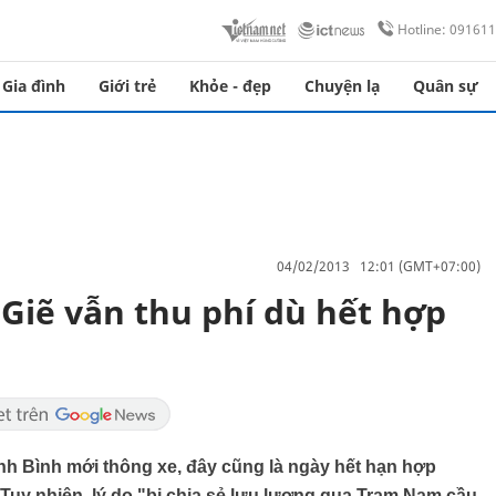
Hotline: 09161
Gia đình
Giới trẻ
Khỏe - đẹp
Chuyện lạ
Quân sự
04/02/2013 12:01 (GMT+07:00)
iẽ vẫn thu phí dù hết hợp
nh Bình mới thông xe, đây cũng là ngày hết hạn hợp
 Tuy nhiên, lý do "bị chia sẻ lưu lượng qua Trạm Nam cầu