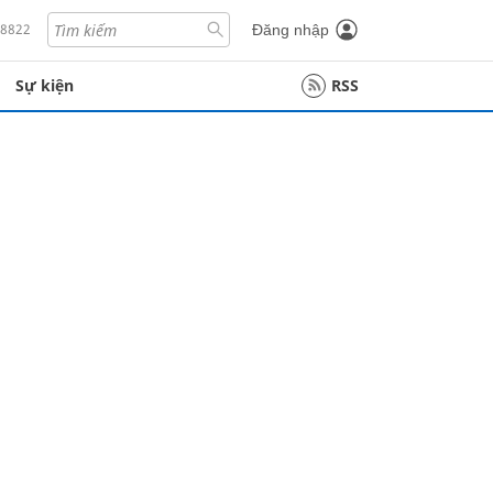
18822
Đăng nhập
Sự kiện
RSS