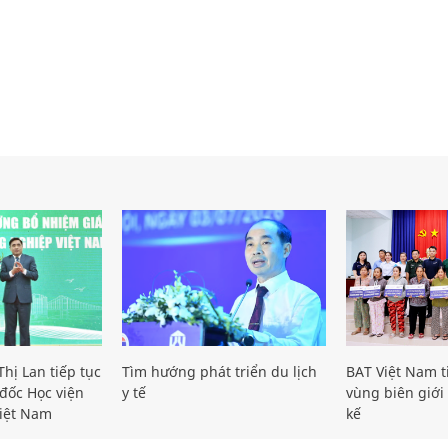
hị Lan tiếp tục
Tìm hướng phát triển du lịch
BAT Việt Nam t
đốc Học viện
y tế
vùng biên giới 
iệt Nam
kế