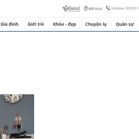
Hotline: 09161
Gia đình
Giới trẻ
Khỏe - đẹp
Chuyện lạ
Quân sự