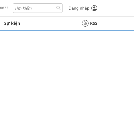
18822
Đăng nhập
Sự kiện
RSS