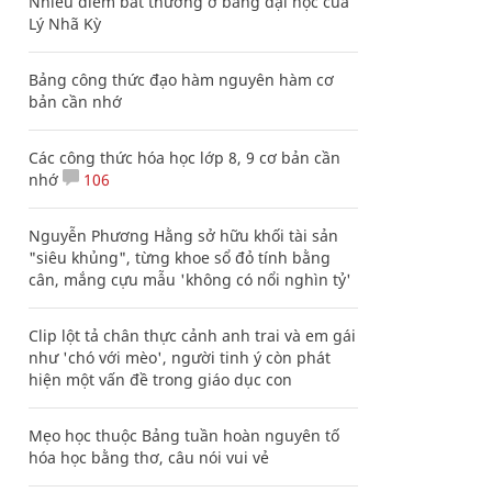
Nhiều điểm bất thường ở bằng đại học của
Lý Nhã Kỳ
Bảng công thức đạo hàm nguyên hàm cơ
bản cần nhớ
Các công thức hóa học lớp 8, 9 cơ bản cần
nhớ
106
Nguyễn Phương Hằng sở hữu khối tài sản
"siêu khủng", từng khoe sổ đỏ tính bằng
cân, mắng cựu mẫu 'không có nổi nghìn tỷ'
Clip lột tả chân thực cảnh anh trai và em gái
như 'chó với mèo', người tinh ý còn phát
hiện một vấn đề trong giáo dục con
Mẹo học thuộc Bảng tuần hoàn nguyên tố
hóa học bằng thơ, câu nói vui vẻ