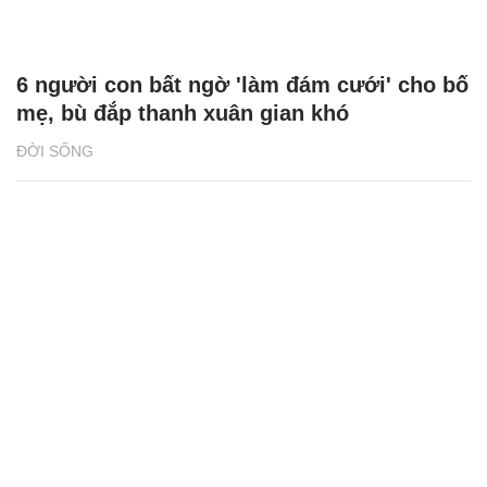
6 người con bất ngờ 'làm đám cưới' cho bố
mẹ, bù đắp thanh xuân gian khó
ĐỜI SỐNG