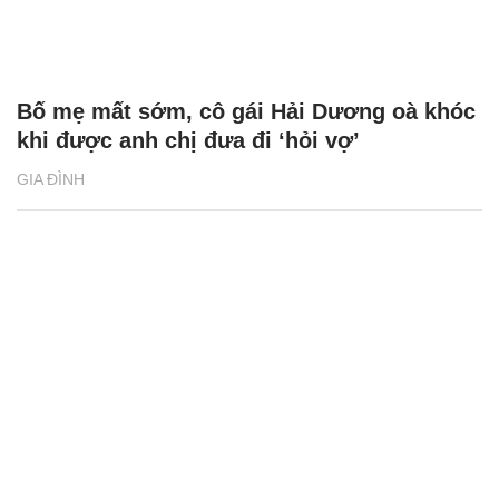
Bố mẹ mất sớm, cô gái Hải Dương oà khóc
khi được anh chị đưa đi ‘hỏi vợ’
GIA ĐÌNH