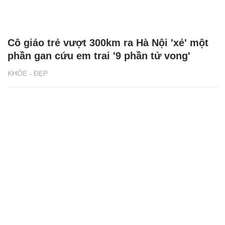
Cô giáo trẻ vượt 300km ra Hà Nội 'xẻ' một
phần gan cứu em trai '9 phần tử vong'
KHỎE - ĐẸP