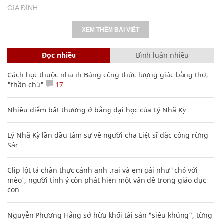
GIA ĐÌNH
XEM THÊM BÀI VIẾT
Đọc nhiều
Bình luận nhiều
Cách học thuộc nhanh Bảng công thức lượng giác bằng thơ,
"thần chú"
17
Nhiều điểm bất thường ở bằng đại học của Lý Nhã Kỳ
Lý Nhã Kỳ lần đầu tâm sự về người cha Liệt sĩ đặc công rừng
Sác
Clip lột tả chân thực cảnh anh trai và em gái như 'chó với
mèo', người tinh ý còn phát hiện một vấn đề trong giáo dục
con
Nguyễn Phương Hằng sở hữu khối tài sản "siêu khủng", từng