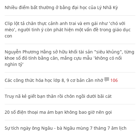
Nhiều điểm bất thường ở bằng đại học của Lý Nhã Kỳ
Clip lột tả chân thực cảnh anh trai và em gái như 'chó với
mèo', người tinh ý còn phát hiện một vấn đề trong giáo dục
con
Nguyễn Phương Hằng sở hữu khối tài sản "siêu khủng", từng
khoe sổ đỏ tính bằng cân, mắng cựu mẫu 'không có nổi
nghìn tỷ'
Các công thức hóa học lớp 8, 9 cơ bản cần nhớ
106
Truy nã kẻ giết bạn thân rồi chôn ngồi dưới bãi cát
20 số điện thoại ma ám bạn không bao giờ nên gọi
Sự tích ngày ông Ngâu - bà Ngâu mùng 7 tháng 7 âm lịch