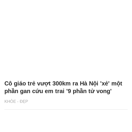
Cô giáo trẻ vượt 300km ra Hà Nội 'xẻ' một
phần gan cứu em trai '9 phần tử vong'
KHỎE - ĐẸP