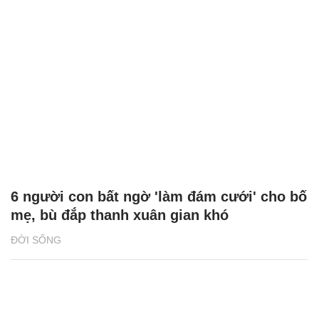
6 người con bất ngờ 'làm đám cưới' cho bố
mẹ, bù đắp thanh xuân gian khó
ĐỜI SỐNG