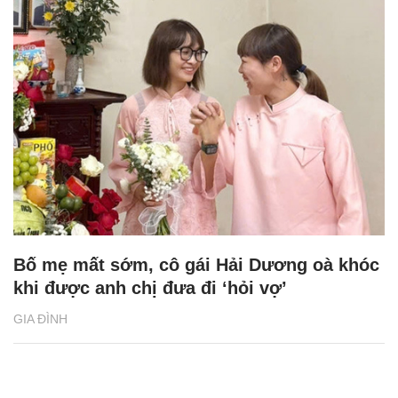
Bố mẹ mất sớm, cô gái Hải Dương oà khóc
khi được anh chị đưa đi ‘hỏi vợ’
GIA ĐÌNH