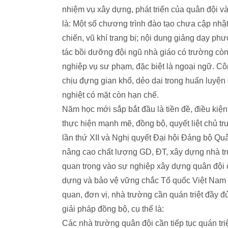
nhiệm vụ xây dựng, phát triển của quân đội v
là: Một số chương trình đào tạo chưa cập nhậ
chiến, vũ khí trang bị; nội dung giảng dạy
tác bồi dưỡng đội ngũ nhà giáo có trường còn
nghiệp vụ sư phạm, đặc biệt là ngoại ngữ. Côn
chịu đựng gian khổ, dẻo dai trong huấn luyện
nghiệt có mặt còn hạn chế.
Năm học mới sắp bắt đầu là tiền đề, điều kiện
thực hiện mạnh mẽ, đồng bộ, quyết liệt chủ 
lần thứ XII và Nghị quyết Đại hội Đảng bộ Qu
nâng cao chất lượng GD, ĐT, xây dựng nhà t
quan trọng vào sự nghiệp xây dựng quân đội c
dựng và bảo vệ vững chắc Tổ quốc Việt Nam xã
quan, đơn vị, nhà trường cần quán triệt đầy đ
giải pháp đồng bộ, cụ thể là:
Các nhà trường quân đội cần tiếp tục quán tri