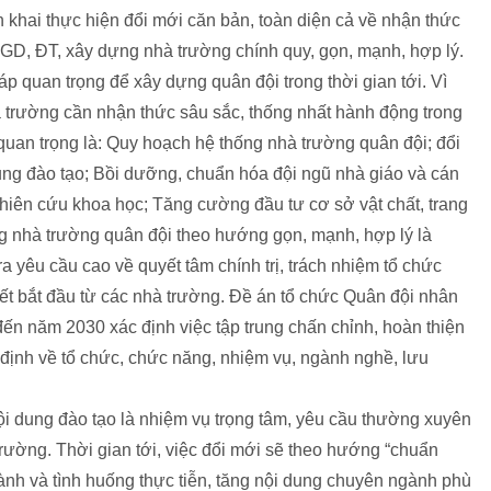
ển khai thực hiện đổi mới căn bản, toàn diện cả về nhận thức
 GD, ĐT, xây dựng nhà trường chính quy, gọn, mạnh, hợp lý.
p quan trọng để xây dựng quân đội trong thời gian tới. Vì
hà trường cần nhận thức sâu sắc, thống nhất hành động trong
quan trọng là: Quy hoạch hệ thống nhà trường quân đội; đổi
dung đào tạo; Bồi dưỡng, chuẩn hóa đội ngũ nhà giáo và cán
hiên cứu khoa học; Tăng cường đầu tư cơ sở vật chất, trang
ng nhà trường quân đội theo hướng gọn, mạnh, hợp lý là
a yêu cầu cao về quyết tâm chính trị, trách nhiệm tổ chức
hết bắt đầu từ các nhà trường. Đề án tổ chức Quân đội nhân
ến năm 2030 xác định việc tập trung chấn chỉnh, hoàn thiện
định về tổ chức, chức năng, nhiệm vụ, ngành nghề, lưu
nội dung đào tạo là nhiệm vụ trọng tâm, yêu cầu thường xuyên
trường. Thời gian tới, việc đổi mới sẽ theo hướng “chuẩn
 hành và tình huống thực tiễn, tăng nội dung chuyên ngành phù