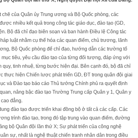
ặt chẽ của Quân ủy Trung ương và Bộ Quốc phòng, các
được nhiều kết quả trong công tác giáo dục, đào tạo (GD,
n. Bộ đã chỉ đạo biên soạn và ban hành Điều lệ Công tác
háp luật nhằm cụ thể hóa các quan điểm, chủ trương, lãnh
ơng, Bộ Quốc phòng để chỉ đạo, hướng dẫn các trường tổ
i mục tiêu, yêu cầu đào tạo của từng đối tượng, đáp ứng với
quy, tinh nhuệ, từng bước hiện đại. Bên cạnh đó, bộ đã chỉ
c thực hiện Chiến lược phát triển GD, ĐT trong quân đội giai
ục và Đào tạo báo cáo Thủ tướng Chính phủ ra quyết định
ĩ quan, nâng bậc đào tạo Trường Trung cấp Quân y 1, Quân y
 cao đẳng.
 dung đào tạo được triển khai đồng bộ ở tất cả các cấp. Các
ng trình đào tạo, trong đó tập trung vào quan điểm, đường
Đảng bộ Quân đội lần thứ X; Sự phát triển của công nghệ
 quân sự, nhất là nghệ thuật chiến tranh nhân dân trong điều