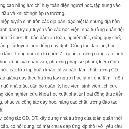
ng cao năng lực chỉ huy toàn diện người học, tập trung vào
đầu và khi tốt nghiệp ra trường.
hiệp tuyển sinh trên các địa bàn, đặc biệt là những địa bàn
 sinh đăng ký dự tuyển vào các học viện, nhà trường quân đội
nh tổ chức thi bảo đảm an toàn, nghiêm túc, đúng quy chế;
hẳng, cử tuyển theo đúng quy định. Công tác đào tạo, bồi
 tâm. Trong năm đã tổ chức 7 lớp bồi dưỡng nâng cao trình
 học xã hội và nhân văn, phương pháp sư phạm, kiểm định
chức các lớp tập huấn khảo thí và bảo đảm chất lượng GD,
áp giảng dạy theo hướng lấy người học làm trung tâm. Triển
 ngũ nhà giáo, cán bộ quản lý, học viên, sinh viên tích cực
g kiến nghiên cứu khoa học xuất phát từ hoạt động thực tiễn,
g, phục vụ công tác dạy học, nâng cao chất lượng đào tạo,
t.
, công tác GD, ĐT, xây dựng nhà trường của toàn quân thời
 cập, có nội dung, có mặt chưa đáp ứng kịp thời với yêu cầu