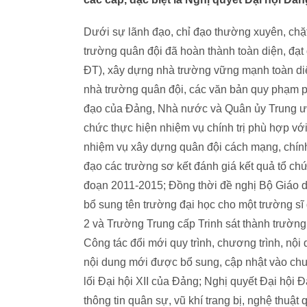
Dưới sự lãnh đạo, chỉ đạo thường xuyên, ch
trường quân đội đã hoàn thành toàn diện, đạt 
ĐT), xây dựng nhà trường vững mạnh toàn diệ
nhà trường quân đội, các văn bản quy phạm p
đạo của Đảng, Nhà nước và Quân ủy Trung ư
chức thực hiện nhiệm vụ chính trị phù hợp vớ
nhiệm vụ xây dựng quân đội cách mạng, chính 
đạo các trường sơ kết đánh giá kết quả tổ chứ
đoạn 2011-2015; Đồng thời đề nghị Bộ Giáo d
bổ sung tên trường đại học cho một trường s
2 và Trường Trung cấp Trinh sát thành trường
Công tác đổi mới quy trình, chương trình, nội
nội dung mới được bổ sung, cập nhật vào chươ
lối Đại hội XII của Đảng; Nghị quyết Đại hội 
thông tin quân sự, vũ khí trang bị, nghệ thuật