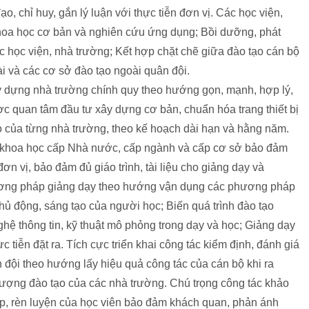
đạo, chỉ huy, gắn lý luận với thực tiễn đơn vị. Các học viện,
hoa học cơ bản và nghiên cứu ứng dụng; Bồi dưỡng, phát
c học viện, nhà trường; Kết hợp chặt chẽ giữa đào tạo cán bộ
i và các cơ sở đào tạo ngoài quân đội.
 dựng nhà trường chính quy theo hướng gọn, mạnh, hợp lý,
ợc quan tâm đầu tư xây dựng cơ bản, chuẩn hóa trang thiết bị
o của từng nhà trường, theo kế hoạch dài hạn và hằng năm.
ài khoa học cấp Nhà nước, cấp ngành và cấp cơ sở bảo đảm
đơn vị, bảo đảm đủ giáo trình, tài liệu cho giảng dạy và
ương pháp giảng dạy theo hướng vận dụng các phương pháp
chủ động, sáng tạo của người học; Biến quá trình đào tạo
ệ thông tin, kỹ thuật mô phỏng trong dạy và học; Giảng dạy
ực tiễn đặt ra. Tích cực triển khai công tác kiểm định, đánh giá
đội theo hướng lấy hiệu quả công tác của cán bộ khi ra
 lượng đào tạo của các nhà trường. Chú trọng công tác khảo
 tập, rèn luyện của học viên bảo đảm khách quan, phản ánh