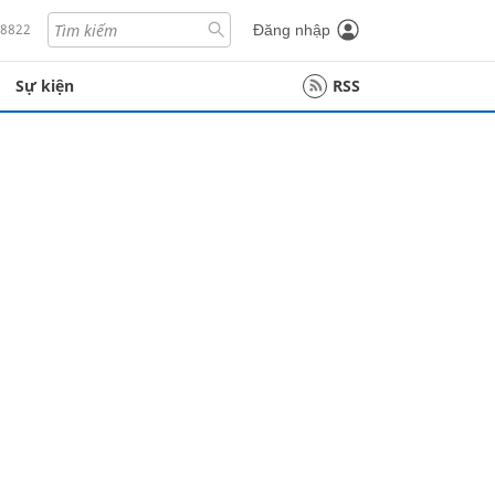
18822
Đăng nhập
Sự kiện
RSS