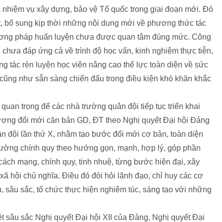
à nhiệm vụ xây dựng, bảo vệ Tổ quốc trong giai đoạn mới. Đó
t, bổ sung kịp thời những nội dung mới về phương thức tác
 phương pháp huấn luyện chưa được quan tâm đúng mức. Công
 chưa đáp ứng cả về trình độ học vấn, kinh nghiệm thực tiễn,
g tác rèn luyện học viên nâng cao thể lực toàn diện về sức
 cũng như sẵn sàng chiến đấu trong điều kiện khó khăn khắc
 quan trọng để các nhà trường quân đội tiếp tục triển khai
trương đổi mới căn bản GD, ĐT theo Nghị quyết Đại hội Đảng
ân đội lần thứ X, nhằm tạo bước đổi mới cơ bản, toàn diện
rường chính quy theo hướng gọn, mạnh, hợp lý, góp phần
ách mạng, chính quy, tinh nhuệ, từng bước hiện đại, xây
 hội chủ nghĩa. Điều đó đòi hỏi lãnh đạo, chỉ huy các cơ
ủ, sâu sắc, tổ chức thực hiện nghiêm túc, sáng tạo với những
ệt sâu sắc Nghị quyết Đại hội XII của Đảng, Nghị quyết Đại