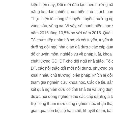
kiện hiện nay; Đổi mới đào tạo theo hướng nâ
năng lực đảm nhiệm thực hiện chức trách ban 
Thực hiện tốt công tác tuyên truyền, hướng ng
vùng sâu, vùng xa. Vì vậy, số thanh niên, học
năm 2016 tăng 10,5% so với năm 2015. Quá trì
Tổ chức tiếp nhận hồ sơ và xét tuyển, tuyển t
dưỡng đội ngũ nhà giáo đã được các cấp quan
độ chuyên môn, nghiệp vụ về pháp luật, khoa
chất lượng GD, ĐT cho đội ngũ nhà giáo. Tổ 
ĐT, các hội thảo đổi mới nội dung, phương ph
khai nhiều chủ trương, biện pháp, khích lệ đội
tham gia nghiên cứu khoa học. Các đề tài, sán
kết quả nghiên cứu có tính khả thi và ứng dụn
được hội đồng nghiệm thu các cấp đánh giá tố
Bộ Tổng tham mưu cũng nghiêm túc nhận thấy
gian qua còn bộc lộ hạn chế, khuyết điểm, bất