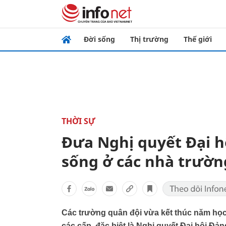
Đời sống
Thị trường
Thế giới
THỜI SỰ
Đưa Nghị quyết Đại h
sống ở các nhà trườn
Các trường quân đội vừa kết thúc năm học 
các cấp, đặc biệt là Nghị quyết Đại hội Đản