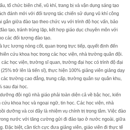
u, tổ chức biên chế, vũ khí, trang bị và vận dụng sáng tạo
ách đánh mới với đối tượng tác chiến sử dụng vũ khí công
 gắn giữa đào tạo theo chức vụ với trình độ học vấn, bảo
 đào tạo, tránh trùng lặp, kết hợp giáo dục chuyên môn với
 cho các đối tượng đào tạo.
à lực lượng nòng cốt, quan trọng trực tiếp, quyết định đến
ghiên cứu khoa học trong các học viện, nhà trường quân đội.
ác học viện, trường sĩ quan, trường đại học có trình độ đại
(25% trở lên là tiến sĩ), thực hiện 100% giảng viên giảng dạy
n các trường cao đẳng, trung cấp, trường quân sự quân khu,
% sau đại học.
 dưỡng đội ngũ nhà giáo phải toàn diện cả về bậc học, kiến
cứu khoa học và ngoại ngữ, tin học. Các học viện, nhà
bồi dưỡng và coi đây là nhiệm vụ chính trị trọng tâm. Việc đào
trong nước với tăng cường gửi đi đào tạo ở nước ngoài, giữa
g. Đặc biệt, cần tích cực đưa giảng viên, giáo viên đi thực tế