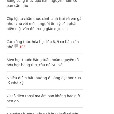
Bảng công thức đạo hàm nguyên hàm cơ
bản cần nhớ
Clip lột tả chân thực cảnh anh trai và em gái
như 'chó với mèo', người tinh ý còn phát
hiện một vấn đề trong giáo dục con
Các công thức hóa học lớp 8, 9 cơ bản cần
nhớ
106
Mẹo học thuộc Bảng tuần hoàn nguyên tố
hóa học bằng thơ, câu nói vui vẻ
Nhiều điểm bất thường ở bằng đại học của
Lý Nhã Kỳ
20 số điện thoại ma ám bạn không bao giờ
nên gọi
Nguyễn Phương Hằng sở hữu khối tài sản