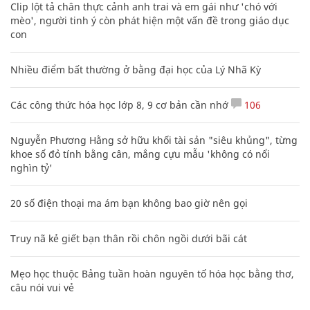
Clip lột tả chân thực cảnh anh trai và em gái như 'chó với
mèo', người tinh ý còn phát hiện một vấn đề trong giáo dục
con
Nhiều điểm bất thường ở bằng đại học của Lý Nhã Kỳ
Các công thức hóa học lớp 8, 9 cơ bản cần nhớ
106
Nguyễn Phương Hằng sở hữu khối tài sản "siêu khủng", từng
khoe sổ đỏ tính bằng cân, mắng cựu mẫu 'không có nổi
nghìn tỷ'
20 số điện thoại ma ám bạn không bao giờ nên gọi
Truy nã kẻ giết bạn thân rồi chôn ngồi dưới bãi cát
Mẹo học thuộc Bảng tuần hoàn nguyên tố hóa học bằng thơ,
câu nói vui vẻ