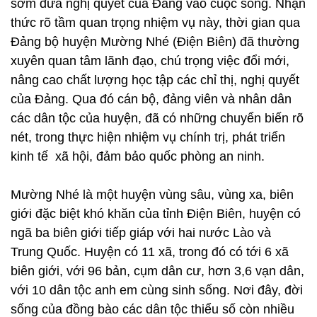
sớm đưa nghị quyết của Đảng vào cuộc sống. Nhận
thức rõ tầm quan trọng nhiệm vụ này, thời gian qua
Đảng bộ huyện Mường Nhé (Điện Biên) đã thường
xuyên quan tâm lãnh đạo, chú trọng việc đổi mới,
nâng cao chất lượng học tập các chỉ thị, nghị quyết
của Đảng. Qua đó cán bộ, đảng viên và nhân dân
các dân tộc của huyện, đã có những chuyển biến rõ
nét, trong thực hiện nhiệm vụ chính trị, phát triển
kinh tế xã hội, đảm bảo quốc phòng an ninh.
Mường Nhé là một huyện vùng sâu, vùng xa, biên
giới đặc biệt khó khăn của tỉnh Điện Biên, huyện có
ngã ba biên giới tiếp giáp với hai nước Lào và
Trung Quốc. Huyện có 11 xã, trong đó có tới 6 xã
biên giới, với 96 bản, cụm dân cư, hơn 3,6 vạn dân,
với 10 dân tộc anh em cùng sinh sống. Nơi đây, đời
sống của đồng bào các dân tộc thiểu số còn nhiều