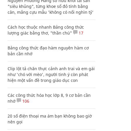
Nguyễn Phương Hằng sở hữu khối tài sản
"siêu khủng", từng khoe sổ đỏ tính bằng
cân, mắng cựu mẫu 'không có nổi nghìn tỷ'
Cách học thuộc nhanh Bảng công thức
lượng giác bằng thơ, "thần chú"
17
Bảng công thức đạo hàm nguyên hàm cơ
bản cần nhớ
Clip lột tả chân thực cảnh anh trai và em gái
như 'chó với mèo', người tinh ý còn phát
hiện một vấn đề trong giáo dục con
Các công thức hóa học lớp 8, 9 cơ bản cần
nhớ
106
20 số điện thoại ma ám bạn không bao giờ
nên gọi