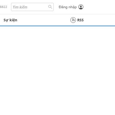
18822
Đăng nhập
Sự kiện
RSS