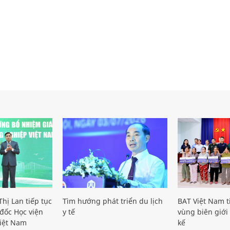
hị Lan tiếp tục
Tìm hướng phát triển du lịch
BAT Việt Nam t
đốc Học viện
y tế
vùng biên giới 
iệt Nam
kế