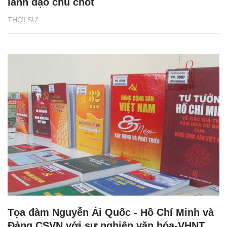
lãnh đạo chủ chốt
THỜI SỰ
Tọa đàm Nguyễn Ái Quốc - Hồ Chí Minh và
Đảng CSVN với sự nghiệp văn hóa-VHNT