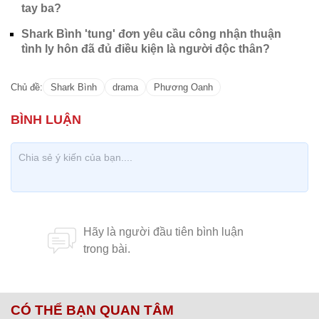
Diễn viên Phương Oanh
Dưới bài đăng của Phương Oanh, đa số cư dân
mạng để lại bình luận mỉa mai, chê trách nữ diễn
viên sau ồn ào hẹn hò Shark Bình. Dù cả Phương
Oanh và Shark Bình đều nhấn mạnh mối quan hệ
giữa 2 người không có gì sai trái nhưng việc vợ
Shark Bình là nữ doanh nhân Đào Lan Hương
khẳng định mình và chồng chưa ly hôn đã đẩy
"Quỳnh Búp bê" vào tình huống bị gọi là “người thứ
3".
Nhiều khán giả cho rằng nếu như đang vướng ồn
ào, khi chưa thể làm rõ trắng đen thì Phương Oanh
nên giữ im lặng để tránh bị soi mói, "ném đá". Tuy
nhiên, Phương Oanh liên tục chia sẻ đạo lý khiến