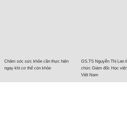
nhiều người vốn yêu thích cô phải thất vọng.
Một số bình luận của cư dân mạng:
“Cũng không quan tâm chuyện bao đồng lắm, mà
đọc cái giải thích của Phương Oanh chối quá. Một
câu "chị ta" 2 câu "chị ta", sao lại phải hằn học thế.
Nói 1 lần rồi im ai nhìn vào đều thấy ai đúng ai sai,
trình bày nhiều đang đúng cũng thành sai. Đọc thấy
đúng kiểu con gái ghê gớm, tự cho mình là đúng”;
“
Đọc những câu từ và cách xưng hô gọi vợ của ông
Bình là “chị ta” một cách thô thiển và hậm hực thế
kia của Oanh thì không hay cho lắm. Dù thế nào đi
chăng nữa thì chị ấy vẫn là vợ, là mẹ của con ông
Bình. Cứ cho là ông Bình đang mê muội Oanh thế
nào đi chăng nữa thì cách nói chuyện hậm hực và