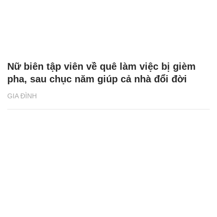
Bố mẹ mất sớm, cô gái Hải Dương oà khóc
khi được anh chị đưa đi ‘hỏi vợ’
GIA ĐÌNH