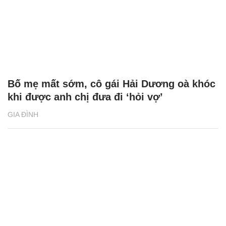
không hay để nói về shark Bình mà Phương Oanh.
Người này cũng tỏ vẻ tôn trọng doanh nhân Đào
Lan Hương - người vợ hợp pháp của shark Bình.
Đến nay, scandal tình cảm của Phương Oanh và
Shark Bình vẫn chưa đi tới hồi kết.
Phương Oanh và shark Bình công khai
hẹn hò: 'Chúng tôi đang độc thân khi
đến với nhau gần đây'
Bạch Dương
Ảnh: FBNV
Thuở cơ hàn cùng nhau khởi nghiệp của vợ chồng
Shark Bình