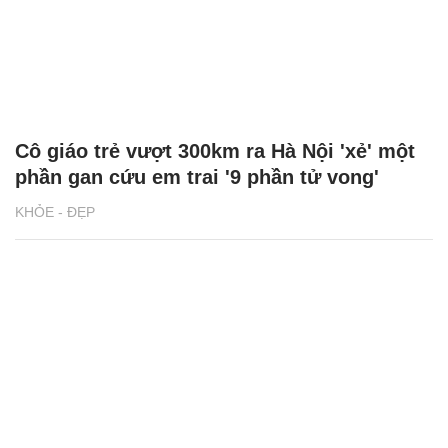
CÓ THỂ BẠN QUAN TÂM
Chăm sóc sức khỏe cần thực hiện
GS.TS Nguyễn Thị Lan ti
ngay khi cơ thể còn khỏe
chức Giám đốc Học viện
Việt Nam