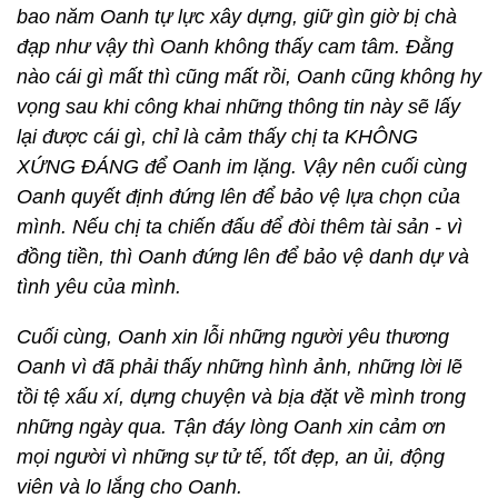
bao năm Oanh tự lực xây dựng, giữ gìn giờ bị chà
đạp như vậy thì Oanh không thấy cam tâm. Đằng
nào cái gì mất thì cũng mất rồi, Oanh cũng không hy
vọng sau khi công khai những thông tin này sẽ lấy
lại được cái gì, chỉ là cảm thấy chị ta KHÔNG
XỨNG ĐÁNG để Oanh im lặng. Vậy nên cuối cùng
Oanh quyết định đứng lên để bảo vệ lựa chọn của
mình. Nếu chị ta chiến đấu để đòi thêm tài sản - vì
đồng tiền, thì Oanh đứng lên để bảo vệ danh dự và
tình yêu của mình.
Cuối cùng, Oanh xin lỗi những người yêu thương
Oanh vì đã phải thấy những hình ảnh, những lời lẽ
tồi tệ xấu xí, dựng chuyện và bịa đặt về mình trong
những ngày qua. Tận đáy lòng Oanh xin cảm ơn
mọi người vì những sự tử tế, tốt đẹp, an ủi, động
viên và lo lắng cho Oanh.