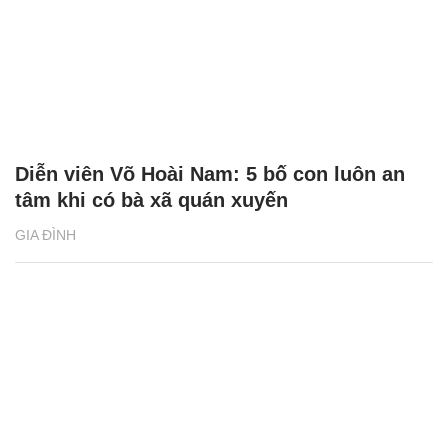
thách thức quá. Ngay lúc này, Oanh nói ít biết đâu
lại hay hơn”;
Tút này cho thấy cách hành xử của em không tỉ lệ
thuận với nhan sắc rồi. Giọng điệu hằn học, thua đủ,
đốp chát không cần thiết, nghe kém sang và văn
minh. Hiểu biết pháp luật thì non nớt. Vi phạm luật
hôn nhân và gia đình không cần cứ là phải 2 người
đăng ký kết hôn đâu, mà chỉ cần chung sống với
nhau như vợ chồng thôi em ạ. Còn người ta đã ra
tòa, được tòa xử ly hôn đâu mà em đòi đăng ký tiếp
được?".
Đặc biệt, sau bài đăng của Phương Oanh, tài khoản
có tên
Chi Nguyễn
(người tự nhận là người yêu cũ
của shark Bình mà Phương Oanh dẫn chứng tin
nhắn) cũng đã đăng tải một bài viết dài để "đôi co"
với nữ diễn viên, trong đó cô dùng nhiều lời lẽ