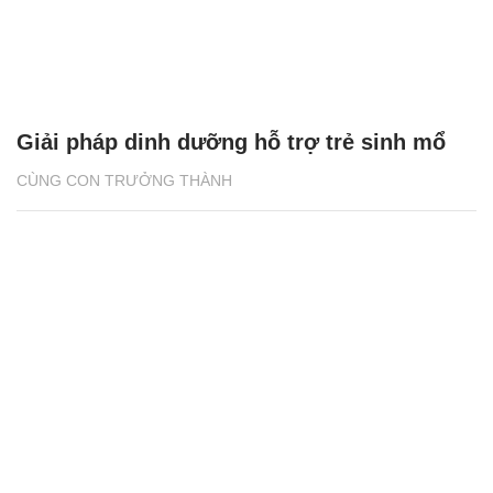
Làm việc ở Hà Nội, nam giảng viên vẫn
chọn về quê sống, mỗi ngày đi hơn 100km
ĐỜI SỐNG