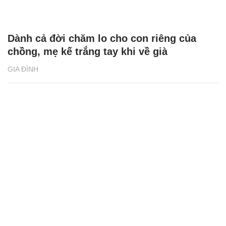
Cô giáo trẻ vượt 300km ra Hà Nội 'xẻ' một
phần gan cứu em trai '9 phần tử vong'
KHỎE - ĐẸP