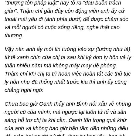
“thượng tôn pháp luật” hay tỏ ra “đau buồn trách
giận”. Thậm chí gần đây còn động viên anh ấy cứ
thoải mái yêu đi (ảnh phía dưới) để được chăm sóc
và mỗi người có cuộc sống riêng, nghe thật cao
thượng.
Vậy nên anh ấy mới tin tưởng vào sự (tưởng như là)
tử tế xanh chín của chị ta sau khi ký đơn ly hôn và ly
thân nhiều năm mà không mảy may đề phòng.
Thậm chí khi chị ta trì hoãn việc hoàn tất các thủ tục
ly hôn như đã thống nhất trước kia thì anh ấy cũng
chẳng nghi ngờ.
Chưa bao giờ Oanh thấy anh Bình nói xấu về những
người cũ của mình, mà ngược lại luôn tử tế và sẵn
sàng hỗ trợ chị ta khi cần. Oanh tôn trọng quá khứ
của anh và không bao giờ bận tâm đến những điều