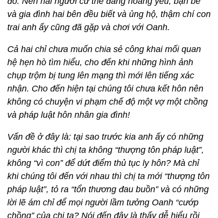
đó. Nên hai người cứ thế đàng hoàng yêu, bạn bè
và gia đình hai bên đều biết và ủng hộ, thậm chí con
trai anh ấy cũng đã gặp và chơi với Oanh.
Cả hai chỉ chưa muốn chia sẻ công khai mối quan
hệ hẹn hò tìm hiểu, cho đến khi những hình ảnh
chụp trộm bị tung lên mạng thì mới lên tiếng xác
nhận. Cho đến hiện tại chúng tôi chưa kết hôn nên
không có chuyện vi phạm chế độ một vợ một chồng
và pháp luật hôn nhân gia đình!
Vấn đề ở đây là: tại sao trước kia anh ấy có những
người khác thì chị ta không “thượng tôn pháp luật”,
không “vì con” để dứt điểm thủ tục ly hôn? Mà chỉ
khi chúng tôi đến với nhau thì chị ta mới “thượng tôn
pháp luật”, tỏ ra “tổn thương đau buồn” và có những
lời lẽ ám chỉ để mọi người lầm tưởng Oanh “cướp
chồng” của chị ta? Nói đến đây là thấy dễ hiểu rồi