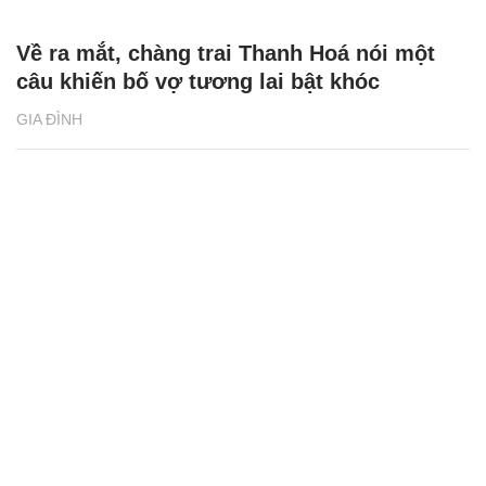
6 người con bất ngờ 'làm đám cưới' cho bố
mẹ, bù đắp thanh xuân gian khó
ĐỜI SỐNG