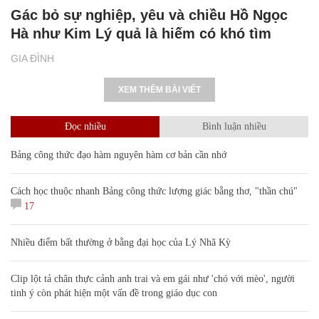
Nữ biên tập viên về quê làm việc bị gièm
pha, sau chục năm giúp cả nhà đổi đời
GIA ĐÌNH