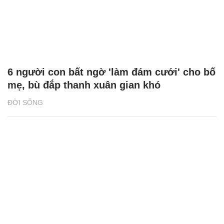
Diễn viên Võ Hoài Nam: 5 bố con luôn an
tâm khi có bà xã quán xuyến
GIA ĐÌNH