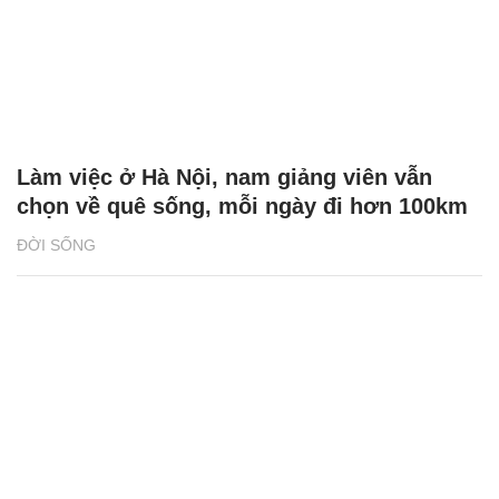
Luật sư của vợ Shark Bình nói gì về mối quan hệ
tay ba?
Shark Bình 'tung' đơn yêu cầu công nhận thuận
tình ly hôn đã đủ điều kiện là người độc thân?
Chủ đề:
Shark Bình
drama
Phương Oanh