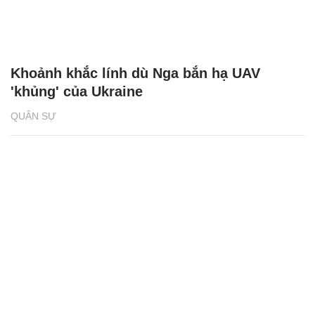
Khoảnh khắc lính dù Nga bắn hạ UAV
'khủng' của Ukraine
QUÂN SỰ