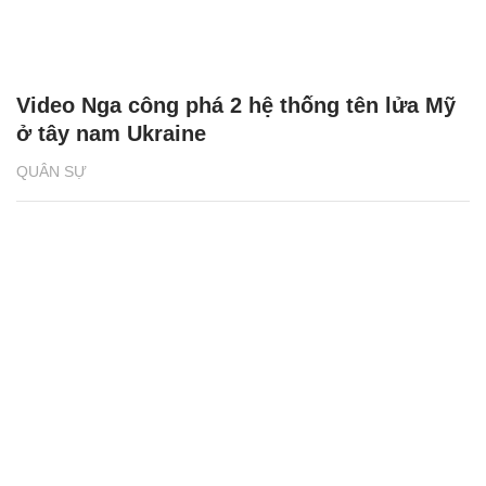
Video Nga công phá 2 hệ thống tên lửa Mỹ
ở tây nam Ukraine
QUÂN SỰ