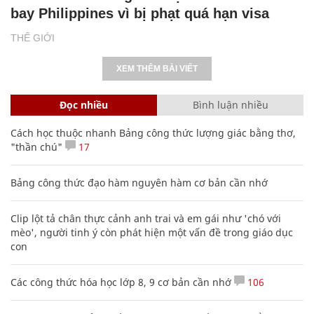
bay Philippines vì bị phạt quá hạn visa
THẾ GIỚI
XEM THÊM BÀI VIẾT
Đọc nhiều
Bình luận nhiều
Cách học thuộc nhanh Bảng công thức lượng giác bằng thơ,
"thần chú"
17
Bảng công thức đạo hàm nguyên hàm cơ bản cần nhớ
Clip lột tả chân thực cảnh anh trai và em gái như 'chó với
mèo', người tinh ý còn phát hiện một vấn đề trong giáo dục
con
Các công thức hóa học lớp 8, 9 cơ bản cần nhớ
106