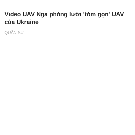
Video UAV Nga phóng lưới 'tóm gọn' UAV
của Ukraine
QUÂN SỰ