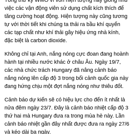
Tổng thư ký WMO ví von hiện tượng này giống như
việc các vận động viên sử dụng chất kích thích để
tăng cường hoạt động. Hiện tượng này cũng tương
tự với thời tiết khi chúng ta thải ra bầu khí quyển
các tạp chất như khí thải gây hiệu ứng nhà kính,
đặc biệt là carbon dioxide.
Không chỉ tại Anh, nắng nóng cực đoan đang hoành
hành tại nhiều nước khác ở châu Âu. Ngày 19/7,
các nhà chức trách Hungary đã nâng cảnh báo
nắng nóng lên cấp độ 3 trong bối cảnh quốc gia này
đang hứng chịu một đợt nắng nóng như thiêu đốt.
Cảnh báo dự kiến sẽ có hiệu lực cho đến ít nhất là
nửa đêm ngày 23/7. Đây là cảnh báo nhiệt cấp độ 3
thứ hai mà Hungary đưa ra trong mùa hè này. Lần
cảnh báo nhiệt gần đây nhất được đưa ra ngày 27/6
và kéo dài ba ngày.