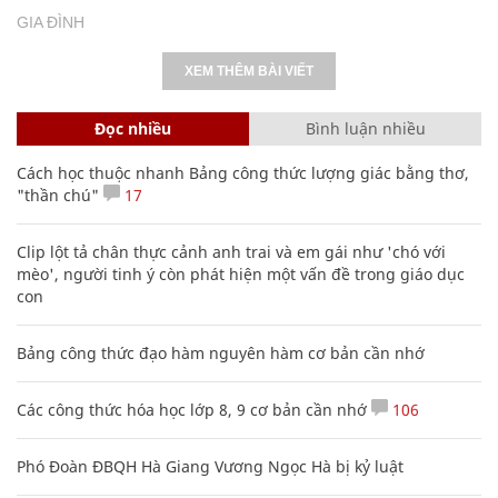
GIA ĐÌNH
XEM THÊM BÀI VIẾT
Đọc nhiều
Bình luận nhiều
Cách học thuộc nhanh Bảng công thức lượng giác bằng thơ,
"thần chú"
17
Clip lột tả chân thực cảnh anh trai và em gái như 'chó với
mèo', người tinh ý còn phát hiện một vấn đề trong giáo dục
con
Bảng công thức đạo hàm nguyên hàm cơ bản cần nhớ
Các công thức hóa học lớp 8, 9 cơ bản cần nhớ
106
Phó Đoàn ĐBQH Hà Giang Vương Ngọc Hà bị kỷ luật