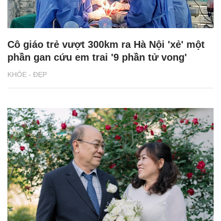
Cô giáo trẻ vượt 300km ra Hà Nội 'xẻ' một
phần gan cứu em trai '9 phần tử vong'
KHỎE - ĐẸP