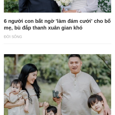
6 người con bất ngờ 'làm đám cưới' cho bố
mẹ, bù đắp thanh xuân gian khó
ĐỜI SỐNG