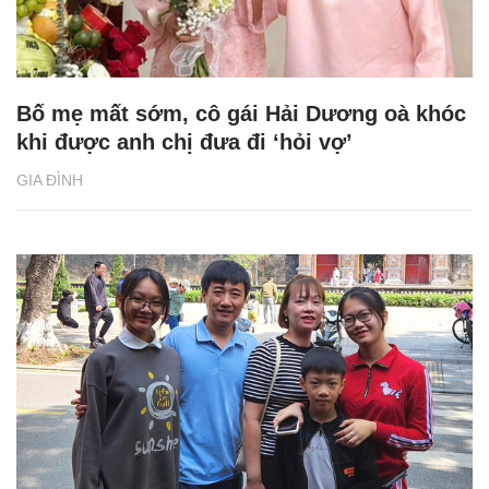
Bố mẹ mất sớm, cô gái Hải Dương oà khóc
khi được anh chị đưa đi ‘hỏi vợ’
GIA ĐÌNH