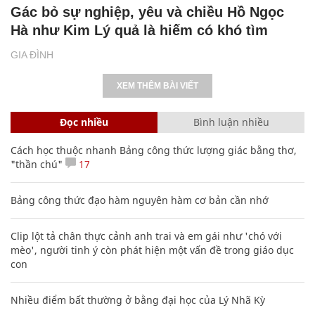
Gác bỏ sự nghiệp, yêu và chiều Hồ Ngọc
Hà như Kim Lý quả là hiếm có khó tìm
GIA ĐÌNH
XEM THÊM BÀI VIẾT
Đọc nhiều
Bình luận nhiều
Cách học thuộc nhanh Bảng công thức lượng giác bằng thơ,
"thần chú"
17
Bảng công thức đạo hàm nguyên hàm cơ bản cần nhớ
Clip lột tả chân thực cảnh anh trai và em gái như 'chó với
mèo', người tinh ý còn phát hiện một vấn đề trong giáo dục
con
Nhiều điểm bất thường ở bằng đại học của Lý Nhã Kỳ