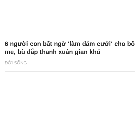
6 người con bất ngờ 'làm đám cưới' cho bố
mẹ, bù đắp thanh xuân gian khó
ĐỜI SỐNG