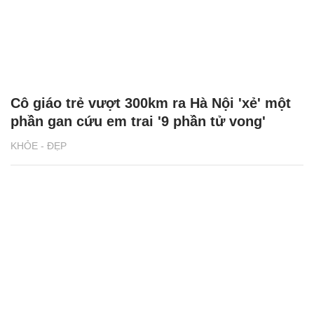
Cô giáo trẻ vượt 300km ra Hà Nội 'xẻ' một
phần gan cứu em trai '9 phần tử vong'
KHỎE - ĐẸP