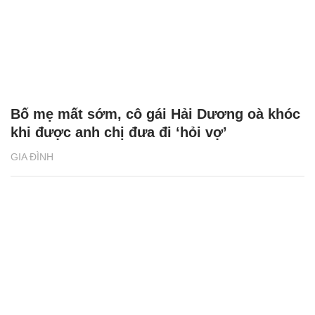
Bố mẹ mất sớm, cô gái Hải Dương oà khóc
khi được anh chị đưa đi ‘hỏi vợ’
GIA ĐÌNH