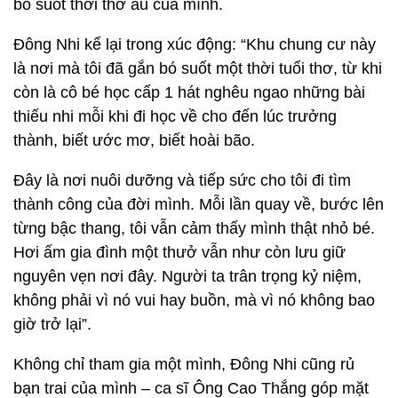
bó suốt thời thơ ấu của mình.
Đông Nhi kể lại trong xúc động: “Khu chung cư này
là nơi mà tôi đã gắn bó suốt một thời tuổi thơ, từ khi
còn là cô bé học cấp 1 hát nghêu ngao những bài
thiếu nhi mỗi khi đi học về cho đến lúc trưởng
thành, biết ước mơ, biết hoài bão.
Đây là nơi nuôi dưỡng và tiếp sức cho tôi đi tìm
thành công của đời mình. Mỗi lần quay về, bước lên
từng bậc thang, tôi vẫn cảm thấy mình thật nhỏ bé.
Hơi ấm gia đình một thưở vẫn như còn lưu giữ
nguyên vẹn nơi đây. Người ta trân trọng kỷ niệm,
không phải vì nó vui hay buồn, mà vì nó không bao
giờ trở lại”.
Không chỉ tham gia một mình, Đông Nhi cũng rủ
bạn trai của mình – ca sĩ Ông Cao Thắng góp mặt