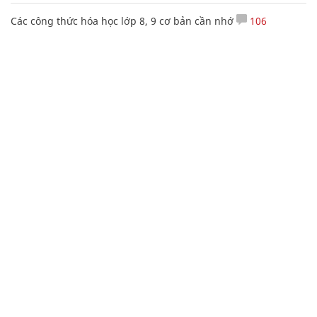
Các công thức hóa học lớp 8, 9 cơ bản cần nhớ
106
20 số điện thoại ma ám bạn không bao giờ nên gọi
Nguyễn Phương Hằng sở hữu khối tài sản "siêu khủng", từng
khoe sổ đỏ tính bằng cân, mắng cựu mẫu 'không có nổi
nghìn tỷ'
Truy nã kẻ giết bạn thân rồi chôn ngồi dưới bãi cát
Mẹo học thuộc Bảng tuần hoàn nguyên tố hóa học bằng thơ,
câu nói vui vẻ
CHUYÊN TRANG CỦA BÁO