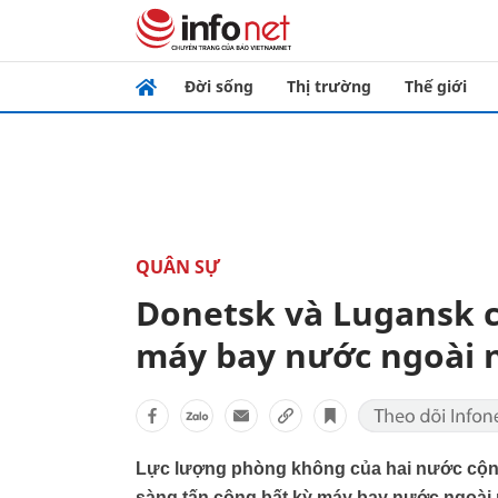
Đời sống
Thị trường
Thế giới
QUÂN SỰ
Donetsk và Lugansk cả
máy bay nước ngoài 
Lực lượng phòng không của hai nước cộn
sàng tấn công bất kỳ máy bay nước ngoài