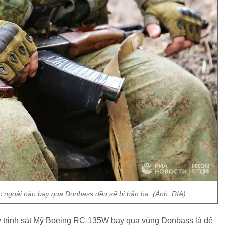
ngoài nào bay qua Donbass đều sẽ bị bắn hạ. (Ảnh: RIA)
ay trinh sát Mỹ Boeing RC-135W bay qua vùng Donbass là để