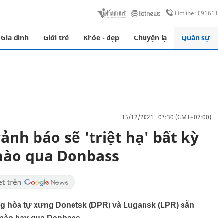
Hotline: 09161
Gia đình
Giới trẻ
Khỏe - đẹp
Chuyện lạ
Quân sự
15/12/2021 07:30 (GMT+07:00)
nh báo sẽ 'triệt hạ' bất kỳ
nào qua Donbass
g hòa tự xưng Donetsk (DPR) và Lugansk (LPR) sẵn
 nào bay qua Donbass.