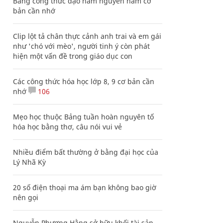
Bảng công thức đạo hàm nguyên hàm cơ
bản cần nhớ
Clip lột tả chân thực cảnh anh trai và em gái
như 'chó với mèo', người tinh ý còn phát
hiện một vấn đề trong giáo dục con
Các công thức hóa học lớp 8, 9 cơ bản cần
nhớ
106
Mẹo học thuộc Bảng tuần hoàn nguyên tố
hóa học bằng thơ, câu nói vui vẻ
Nhiều điểm bất thường ở bằng đại học của
Lý Nhã Kỳ
20 số điện thoại ma ám bạn không bao giờ
nên gọi
Nguyễn Phương Hằng sở hữu khối tài sản