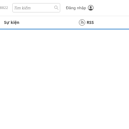
18822
Đăng nhập
Sự kiện
RSS