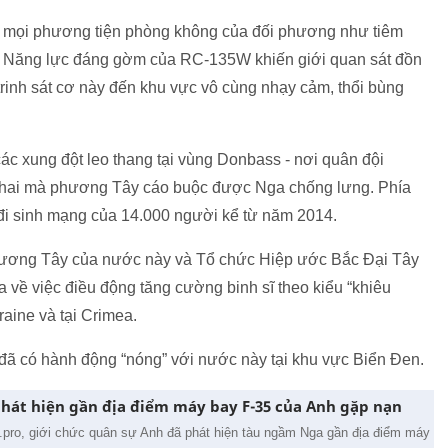
át mọi phương tiện phòng không của đối phương như tiêm
.. Năng lực đáng gờm của RC-135W khiến giới quan sát đồn
trinh sát cơ này đến khu vực vô cùng nhạy cảm, thổi bùng
ác xung đột leo thang tại vùng Donbass - nơi quân đội
 khai mà phương Tây cáo buộc được Nga chống lưng. Phía
đi sinh mạng của 14.000 người kể từ năm 2014.
hương Tây của nước này và Tổ chức Hiệp ước Bắc Đại Tây
về việc điều động tăng cường binh sĩ theo kiểu “khiêu
raine và tại Crimea.
ã có hành động “nóng” với nước này tại khu vực Biển Đen.
át hiện gần địa điểm máy bay F-35 của Anh gặp nạn
.pro, giới chức quân sự Anh đã phát hiện tàu ngầm Nga gần địa điểm máy