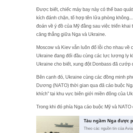
Được biết, chiếc máy bay này có thể bao qu
kích đánh chặn, tổ hợp tên lửa phòng không.
đoán về ý đồ của Mỹ đằng sau việc triển khai 
căng thẳng giữa Nga và Ukraine.
Moscow và Kiev vẫn luôn đổ lỗi cho nhau về c
Ukraine đang đối đầu cùng các lực lượng ly
Ukraine cho biết, xung đột Donbass đã cướp 
Bên cạnh đó, Ukraine cùng các đồng minh p
Dương (NATO) thời gian qua đã cáo buộc Nga 
khích” tại khu vực biên giới miền đông của Uk
Trong khi đó phía Nga cáo buộc Mỹ và NATO đ
Tàu ngầm Nga được ph
Theo các nguồn tin của Avia