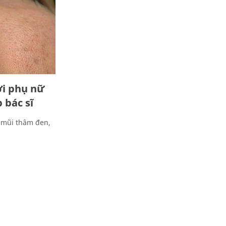
ời phụ nữ
bác sĩ
i mũi thâm đen,