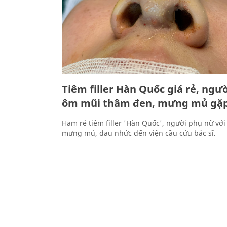
Tiêm filler Hàn Quốc giá rẻ, ngư
ôm mũi thâm đen, mưng mủ gặp 
Ham rẻ tiêm filler 'Hàn Quốc', người phụ nữ vớ
mưng mủ, đau nhức đến viện cầu cứu bác sĩ.