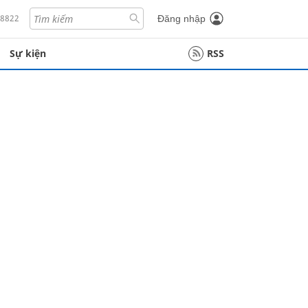
18822
Đăng nhập
Sự kiện
RSS