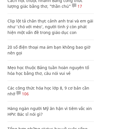
Cách học thuộc nhanh Bảng công thức
lượng giác bằng thơ, "thần chú"
17
Clip lột tả chân thực cảnh anh trai và em gái
như 'chó với mèo', người tinh ý còn phát
hiện một vấn đề trong giáo dục con
20 số điện thoại ma ám bạn không bao giờ
nên gọi
Mẹo học thuộc Bảng tuần hoàn nguyên tố
hóa học bằng thơ, câu nói vui vẻ
Các công thức hóa học lớp 8, 9 cơ bản cần
nhớ
106
Hàng ngàn người Mỹ ân hận vì tiêm vắc xin
HPV: Bác sĩ nói gì?
Tổng hợp những status hay về cuộc sống