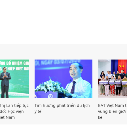
hị Lan tiếp tục
Tìm hướng phát triển du lịch
BAT Việt Nam t
đốc Học viện
y tế
vùng biên giới 
iệt Nam
kế