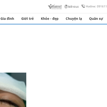
Hotline: 09161
Gia đình
Giới trẻ
Khỏe - đẹp
Chuyện lạ
Quân sự