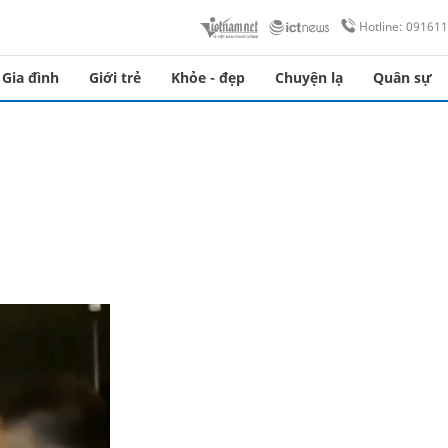
Hotline: 09161
Gia đình
Giới trẻ
Khỏe - đẹp
Chuyện lạ
Quân sự