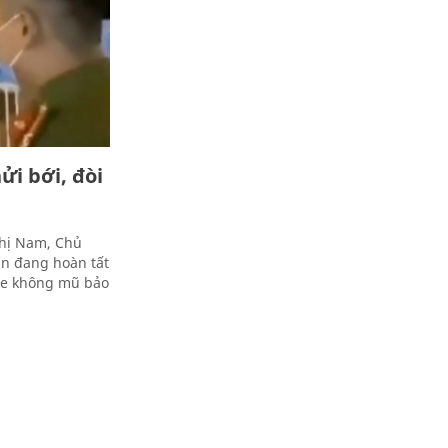
ửi bới, đòi
Thị Nam, Chủ
an đang hoàn tất
i xe không mũ bảo