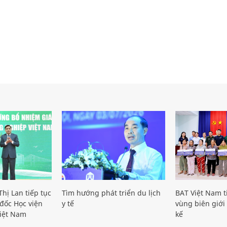
hị Lan tiếp tục
Tìm hướng phát triển du lịch
BAT Việt Nam t
đốc Học viện
y tế
vùng biên giới 
iệt Nam
kế