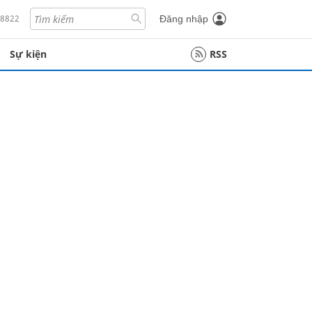
18822
Đăng nhập
Sự kiện
RSS