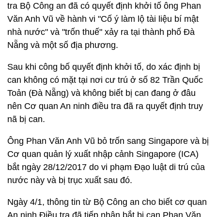
tra Bộ Công an đã có quyết định khởi tố ông Phan
Văn Anh Vũ về hành vi "Cố ý làm lộ tài liệu bí mật
nhà nước" và "trốn thuế" xảy ra tại thành phố Đà
Nẵng và một số địa phương.
Sau khi công bố quyết định khởi tố, do xác định bị
can không có mặt tại nơi cư trú ở số 82 Trần Quốc
Toản (Đà Nẵng) và không biết bị can đang ở đâu
nên Cơ quan An ninh điều tra đã ra quyết định truy
nã bị can.
Ông Phan Văn Anh Vũ bỏ trốn sang Singapore và bị
Cơ quan quản lý xuất nhập cảnh Singapore (ICA)
bắt ngày 28/12/2017 do vi phạm Đạo luật di trú của
nước này và bị trục xuất sau đó.
Ngày 4/1, thông tin từ Bộ Công an cho biết cơ quan
An ninh Điều tra đã tiếp nhận bắt bị can Phan Văn