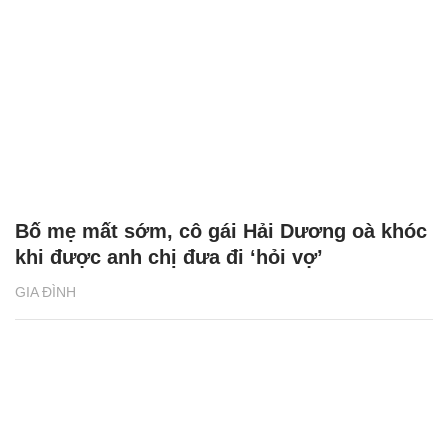
Bố mẹ mất sớm, cô gái Hải Dương oà khóc
khi được anh chị đưa đi ‘hỏi vợ’
GIA ĐÌNH