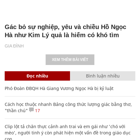
Gác bỏ sự nghiệp, yêu và chiều Hồ Ngọc
Hà như Kim Lý quả là hiếm có khó tìm
GIA ĐÌNH
XEM THÊM BÀI VIẾT
Đọc nhiều
Bình luận nhiều
Phó Đoàn ĐBQH Hà Giang Vương Ngọc Hà bị kỷ luật
Cách học thuộc nhanh Bảng công thức lượng giác bằng thơ,
"thần chú"
17
Clip lột tả chân thực cảnh anh trai và em gái như 'chó với
mèo', người tinh ý còn phát hiện một vấn đề trong giáo dục
con