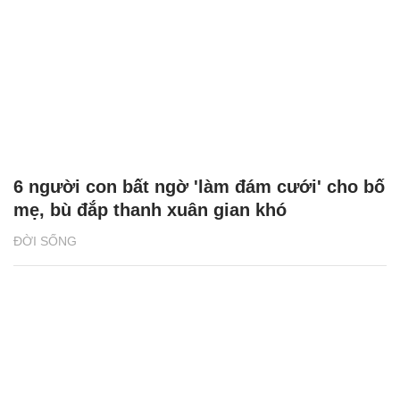
6 người con bất ngờ 'làm đám cưới' cho bố
mẹ, bù đắp thanh xuân gian khó
ĐỜI SỐNG