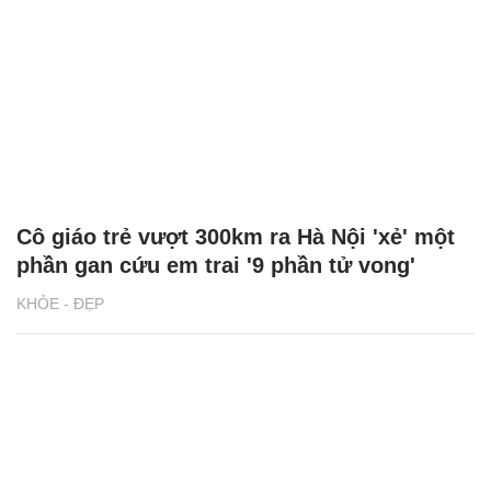
Cô giáo trẻ vượt 300km ra Hà Nội 'xẻ' một
phần gan cứu em trai '9 phần tử vong'
KHỎE - ĐẸP