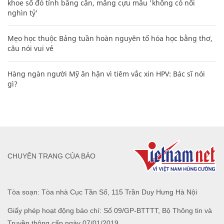
khoe sổ đỏ tính bằng cân, mắng cựu mẫu 'không có nổi
nghìn tỷ'
Mẹo học thuộc Bảng tuần hoàn nguyên tố hóa học bằng thơ,
câu nói vui vẻ
Hàng ngàn người Mỹ ân hận vì tiêm vắc xin HPV: Bác sĩ nói
gì?
CHUYÊN TRANG CỦA BÁO
Tòa soạn: Tòa nhà Cục Tần Số, 115 Trần Duy Hưng Hà Nội
Giấy phép hoạt động báo chí: Số 09/GP-BTTTT, Bộ Thông tin và
Truyền thông cấp ngày 07/01/2019.