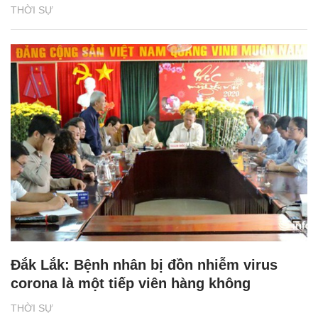
THỜI SỰ
Đắk Lắk: Bệnh nhân bị đồn nhiễm virus
corona là một tiếp viên hàng không
THỜI SỰ