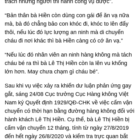
trách những người thi hành công vụ được”.
“Bản thân bà Hiền còn dùng con gái để ăn vạ nữa
mà, bà đó chẳng bảo con khóc đi, khóc to lên đấy
thôi, nếu lúc đó lực lượng an ninh mà di chuyển
cháu đi nơi khác thì bà Hiền càng có cớ ăn vạ.”
“Nếu lúc đó nhân viên an ninh hàng không mà tách
cháu bé ra thì bà Lê Thị Hiền còn la lên vu khống
lớn hơn. May chưa chạm gì cháu bé”.
Sau khi vụ việc xảy ra khiến dư luận phản ứng gay
gắt, sáng 24/08 Cục trưởng Cục Hàng không Việt
Nam ký Quyết định 1929/QĐ-CHK về việc cấm vận
chuyển có thời hạn bằng đường hàng không đối với
hành khách Lê Thị Hiền. Cụ thể, bà Lê Thị Hiền bị
cấm vận chuyển 12 tháng, tính từ ngày 27/8/2019
đến hết ngày 26/8/2020 và kiểm tra trực quan bắt