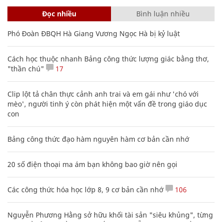
Đọc nhiều
Bình luận nhiều
Phó Đoàn ĐBQH Hà Giang Vương Ngọc Hà bị kỷ luật
Cách học thuộc nhanh Bảng công thức lượng giác bằng thơ,
"thần chú"
17
Clip lột tả chân thực cảnh anh trai và em gái như 'chó với
mèo', người tinh ý còn phát hiện một vấn đề trong giáo dục
con
Bảng công thức đạo hàm nguyên hàm cơ bản cần nhớ
20 số điện thoại ma ám bạn không bao giờ nên gọi
Các công thức hóa học lớp 8, 9 cơ bản cần nhớ
106
Nguyễn Phương Hằng sở hữu khối tài sản "siêu khủng", từng