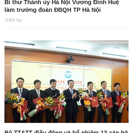
Bí thư Thành ủy Hà Nội Vương Đình Huệ
làm trưởng đoàn ĐBQH TP Hà Nội
THỜI SỰ
Bộ TT&TT điều động và bổ nhiệm 13 cán bộ