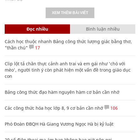
XEM THÊM BÀI VIẾT
Đọc nhiều
Bình luận nhiều
Cách học thuộc nhanh Bảng công thức lượng giác bằng thơ,
"thần chú"
17
Clip lột tả chân thực cảnh anh trai và em gái như 'chó với
mèo', người tinh ý còn phát hiện một vấn đề trong giáo dục
con
Bảng công thức đạo hàm nguyên hàm cơ bản cần nhớ
Các công thức hóa học lớp 8, 9 cơ bản cần nhớ
106
Phó Đoàn ĐBQH Hà Giang Vương Ngọc Hà bị kỷ luật
20 số điện thoại ma ám bạn không bao giờ nên gọi