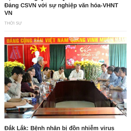
Đảng CSVN với sự nghiệp văn hóa-VHNT
VN
THỜI SỰ
Đắk Lắk: Bệnh nhân bị đồn nhiễm virus