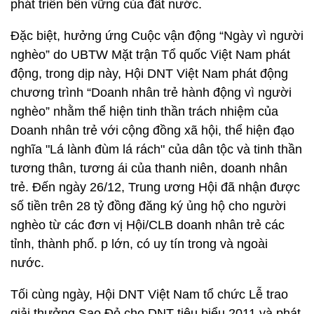
phát triển bền vững của đất nước.
Đặc biệt, hưởng ứng Cuộc vận động “Ngày vì người
nghèo” do UBTW Mặt trận Tổ quốc Việt Nam phát
động, trong dịp này, Hội DNT Việt Nam phát động
chương trình “Doanh nhân trẻ hành động vì người
nghèo” nhằm thể hiện tinh thần trách nhiệm của
Doanh nhân trẻ với cộng đồng xã hội, thể hiện đạo
nghĩa "Lá lành đùm lá rách" của dân tộc và tinh thần
tương thân, tương ái của thanh niên, doanh nhân
trẻ. Đến ngày 26/12, Trung ương Hội đã nhận được
số tiền trên 28 tỷ đồng đăng ký ủng hộ cho người
nghèo từ các đơn vị Hội/CLB doanh nhân trẻ các
tỉnh, thành phố. p lớn, có uy tín trong và ngoài
nước.
Tối cùng ngày, Hội DNT Việt Nam tổ chức Lễ trao
giải thưởng Sao Đỏ cho DNT tiêu biểu 2011 và phát