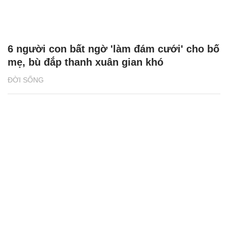
6 người con bất ngờ 'làm đám cưới' cho bố
mẹ, bù đắp thanh xuân gian khó
ĐỜI SỐNG