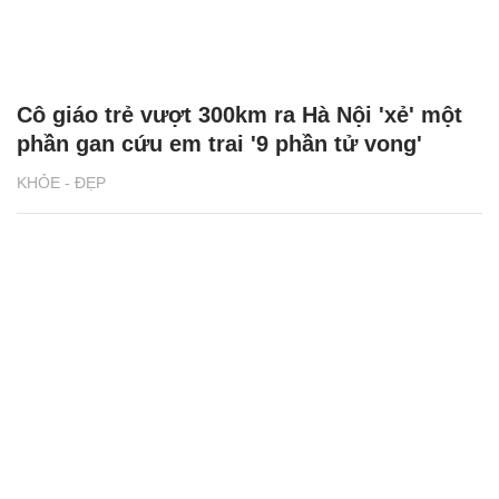
Cô giáo trẻ vượt 300km ra Hà Nội 'xẻ' một
phần gan cứu em trai '9 phần tử vong'
KHỎE - ĐẸP