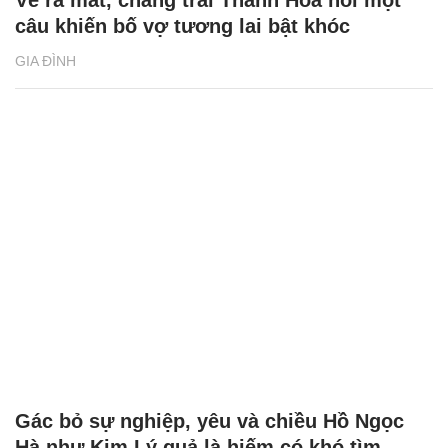
Về ra mắt, chàng trai Thanh Hoá nói một
câu khiến bố vợ tương lai bật khóc
GIA ĐÌNH
Gác bỏ sự nghiệp, yêu và chiều Hồ Ngọc
Hà như Kim Lý quả là hiếm có khó tìm