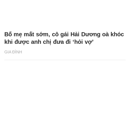
Bố mẹ mất sớm, cô gái Hải Dương oà khóc
khi được anh chị đưa đi ‘hỏi vợ’
GIA ĐÌNH