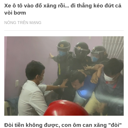
Xe ô tô vào đổ xăng rồi... đi thẳng kéo đứt cả
vòi bơm
NÓNG TRÊN MẠNG
Đòi tiền không được, con ôm can xăng "đòi"