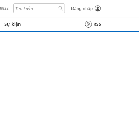
18822
Đăng nhập
Sự kiện
RSS