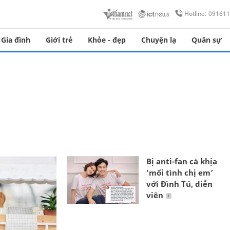
Hotline: 09161
Gia đình
Giới trẻ
Khỏe - đẹp
Chuyện lạ
Quân sự
Bị anti-fan cà khịa
'mối tình chị em’
với Đình Tú, diễn
viên