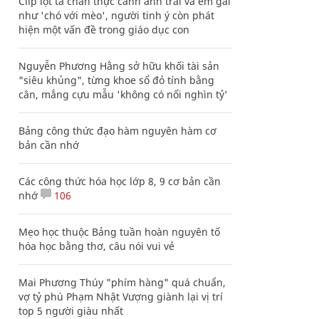
Clip lột tả chân thực cảnh anh trai và em gái
như 'chó với mèo', người tinh ý còn phát
hiện một vấn đề trong giáo dục con
Nguyễn Phương Hằng sở hữu khối tài sản
"siêu khủng", từng khoe sổ đỏ tính bằng
cân, mắng cựu mẫu 'không có nổi nghìn tỷ'
Bảng công thức đạo hàm nguyên hàm cơ
bản cần nhớ
Các công thức hóa học lớp 8, 9 cơ bản cần
nhớ
106
Mẹo học thuộc Bảng tuần hoàn nguyên tố
hóa học bằng thơ, câu nói vui vẻ
Mai Phương Thúy "phím hàng" quá chuẩn,
vợ tỷ phú Phạm Nhật Vượng giành lại vị trí
top 5 người giàu nhất