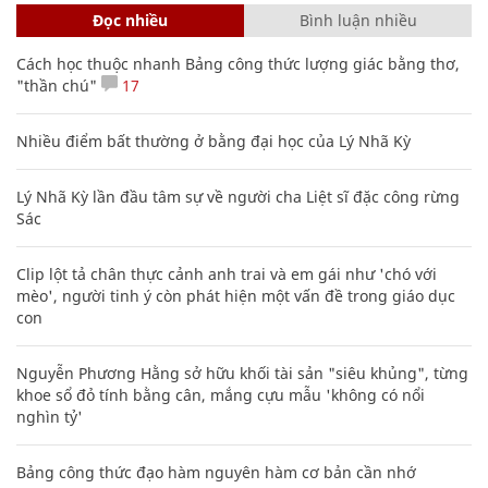
Đọc nhiều
Bình luận nhiều
Cách học thuộc nhanh Bảng công thức lượng giác bằng thơ,
"thần chú"
17
Nhiều điểm bất thường ở bằng đại học của Lý Nhã Kỳ
Lý Nhã Kỳ lần đầu tâm sự về người cha Liệt sĩ đặc công rừng
Sác
Clip lột tả chân thực cảnh anh trai và em gái như 'chó với
mèo', người tinh ý còn phát hiện một vấn đề trong giáo dục
con
Nguyễn Phương Hằng sở hữu khối tài sản "siêu khủng", từng
khoe sổ đỏ tính bằng cân, mắng cựu mẫu 'không có nổi
nghìn tỷ'
Bảng công thức đạo hàm nguyên hàm cơ bản cần nhớ