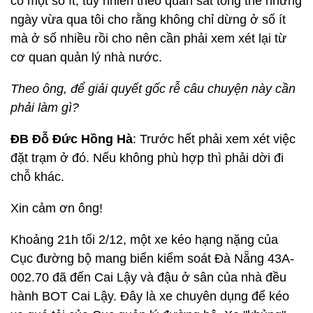
có một số ít, tuy nhiên theo quan sát tổng thể những
ngày vừa qua tôi cho rằng không chỉ dừng ở số ít
mà ở số nhiều rồi cho nên cần phải xem xét lại từ
cơ quan quản lý nhà nước.
Theo ông, để giải quyết gốc rễ câu chuyện này cần
phải làm gì?
ĐB Đỗ Đức Hồng Hà
: Trước hết phải xem xét việc
đặt trạm ở đó. Nếu không phù hợp thì phải dời đi
chỗ khác.
Xin cảm ơn ông!
Khoảng 21h tối 2/12, một xe kéo hạng nặng của
Cục đường bộ mang biển kiểm soát Đà Nẵng 43A-
002.70 đã đến Cai Lậy và đậu ở sân của nhà đều
hành BOT Cai Lậy. Đây là xe chuyên dụng để kéo