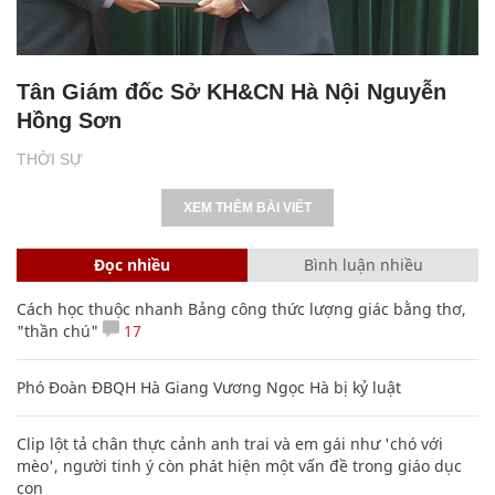
Tân Giám đốc Sở KH&CN Hà Nội Nguyễn
Hồng Sơn
THỜI SỰ
XEM THÊM BÀI VIẾT
Đọc nhiều
Bình luận nhiều
Cách học thuộc nhanh Bảng công thức lượng giác bằng thơ,
"thần chú"
17
Phó Đoàn ĐBQH Hà Giang Vương Ngọc Hà bị kỷ luật
Clip lột tả chân thực cảnh anh trai và em gái như 'chó với
mèo', người tinh ý còn phát hiện một vấn đề trong giáo dục
con