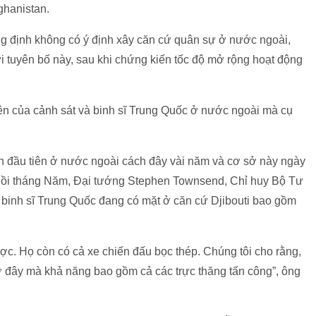
ghanistan.
g định không có ý định xây căn cứ quân sự ở nước ngoài,
 tuyên bố này, sau khi chứng kiến tốc độ mở rộng hoạt động
iện của cảnh sát và binh sĩ Trung Quốc ở nước ngoài mà cụ
ân đầu tiên ở nước ngoài cách đây vài năm và cơ sở này ngày
Hồi tháng Năm, Đại tướng Stephen Townsend, Chỉ huy Bộ Tư
 binh sĩ Trung Quốc đang có mặt ở căn cứ Djibouti bao gồm
ợc. Họ còn có cả xe chiến đấu bọc thép. Chúng tôi cho rằng,
ở đây mà khả năng bao gồm cả các trực thăng tấn công”, ông