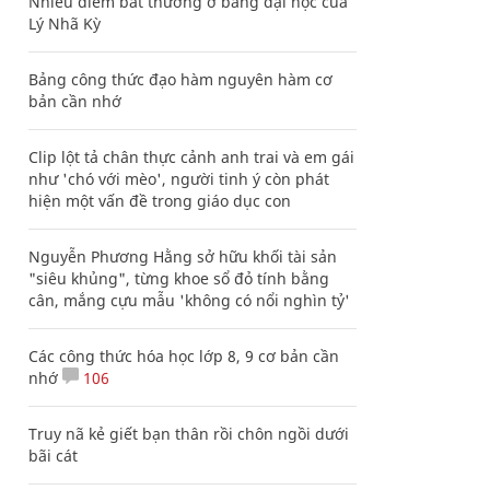
Nhiều điểm bất thường ở bằng đại học của
Lý Nhã Kỳ
Bảng công thức đạo hàm nguyên hàm cơ
bản cần nhớ
Clip lột tả chân thực cảnh anh trai và em gái
như 'chó với mèo', người tinh ý còn phát
hiện một vấn đề trong giáo dục con
Nguyễn Phương Hằng sở hữu khối tài sản
"siêu khủng", từng khoe sổ đỏ tính bằng
cân, mắng cựu mẫu 'không có nổi nghìn tỷ'
Các công thức hóa học lớp 8, 9 cơ bản cần
nhớ
106
Truy nã kẻ giết bạn thân rồi chôn ngồi dưới
bãi cát