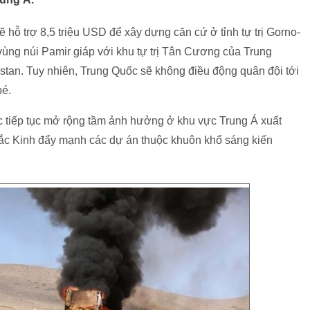
ẽ hỗ trợ 8,5 triệu USD để xây dựng căn cứ ở tỉnh tự trị Gorno-
vùng núi Pamir giáp với khu tự trị Tân Cương của Trung
tan. Tuy nhiên, Trung Quốc sẽ không điều động quân đội tới
bé.
c tiếp tục mở rộng tầm ảnh hưởng ở khu vực Trung Á xuất
 Bắc Kinh đẩy mạnh các dự án thuộc khuôn khổ sáng kiến