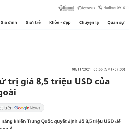
Hotline: 09161
Gia đình
Giới trẻ
Khỏe - đẹp
Chuyện lạ
Quân sự
08/11/2021 06:55 (GMT+07:00)
ứ trị giá 8,5 triệu USD của
goài
iềm năng khiến Trung Quốc quyết định đổ 8,5 triệu USD để
rung Á.