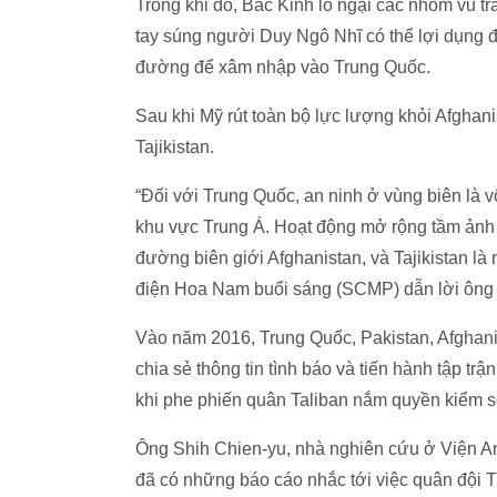
Trong khi đó, Bắc Kinh lo ngại các nhóm vũ t
tay súng người Duy Ngô Nhĩ có thể lợi dụng đị
đường để xâm nhập vào Trung Quốc.
Sau khi Mỹ rút toàn bộ lực lượng khỏi Afghani
Tajikistan.
“Đối với Trung Quốc, an ninh ở vùng biên là v
khu vực Trung Á. Hoạt động mở rộng tầm ảnh h
đường biên giới Afghanistan, và Tajikistan l
điện Hoa Nam buổi sáng (SCMP) dẫn lời ông 
Vào năm 2016, Trung Quốc, Pakistan, Afghanis
chia sẻ thông tin tình báo và tiến hành tập tr
khi phe phiến quân Taliban nắm quyền kiểm soá
Ông Shih Chien-yu, nhà nghiên cứu ở Viện An
đã có những báo cáo nhắc tới việc quân đội T