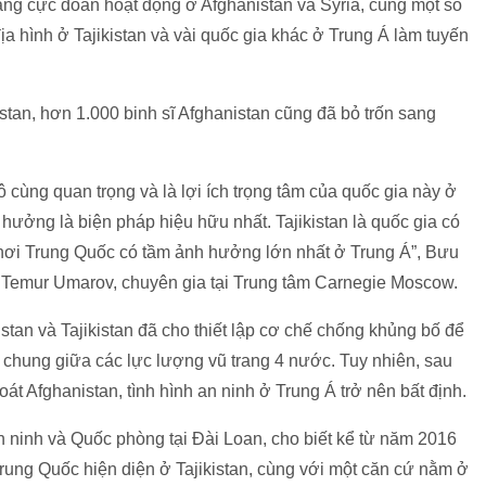
rang cực đoan hoạt động ở Afghanistan và Syria, cùng một số
a hình ở Tajikistan và vài quốc gia khác ở Trung Á làm tuyến
stan, hơn 1.000 binh sĩ Afghanistan cũng đã bỏ trốn sang
ô cùng quan trọng và là lợi ích trọng tâm của quốc gia này ở
ưởng là biện pháp hiệu hữu nhất. Tajikistan là quốc gia có
à nơi Trung Quốc có tầm ảnh hưởng lớn nhất ở Trung Á”, Bưu
Temur Umarov, chuyên gia tại Trung tâm Carnegie Moscow.
tan và Tajikistan đã cho thiết lập cơ chế chống khủng bố để
ận chung giữa các lực lượng vũ trang 4 nước. Tuy nhiên, sau
t Afghanistan, tình hình an ninh ở Trung Á trở nên bất định.
 ninh và Quốc phòng tại Đài Loan, cho biết kể từ năm 2016
rung Quốc hiện diện ở Tajikistan, cùng với một căn cứ nằm ở