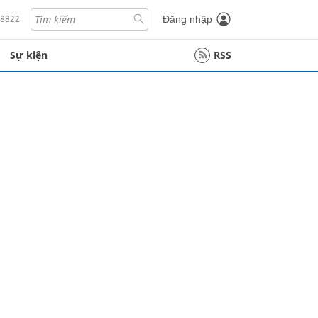
18822
Đăng nhập
Sự kiện
RSS