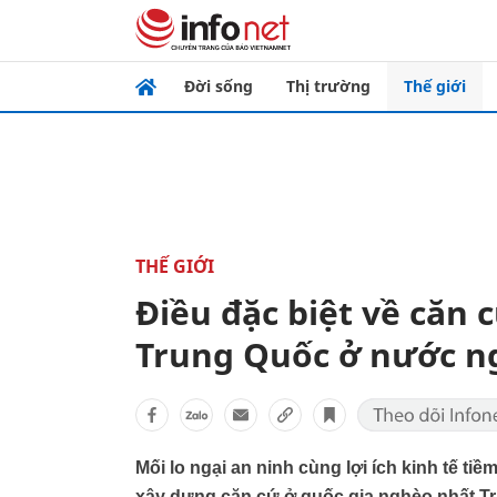
Đời sống
Thị trường
Thế giới
THẾ GIỚI
Điều đặc biệt về căn c
Trung Quốc ở nước n
Mối lo ngại an ninh cùng lợi ích kinh tế t
xây dựng căn cứ ở quốc gia nghèo nhất T