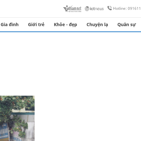
Hotline: 09161
Gia đình
Giới trẻ
Khỏe - đẹp
Chuyện lạ
Quân sự