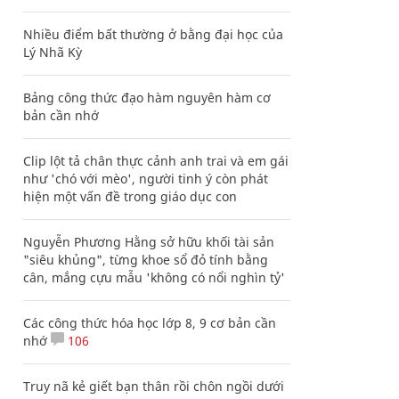
Nhiều điểm bất thường ở bằng đại học của
Lý Nhã Kỳ
Bảng công thức đạo hàm nguyên hàm cơ
bản cần nhớ
Clip lột tả chân thực cảnh anh trai và em gái
như 'chó với mèo', người tinh ý còn phát
hiện một vấn đề trong giáo dục con
Nguyễn Phương Hằng sở hữu khối tài sản
"siêu khủng", từng khoe sổ đỏ tính bằng
cân, mắng cựu mẫu 'không có nổi nghìn tỷ'
Các công thức hóa học lớp 8, 9 cơ bản cần
nhớ
106
Truy nã kẻ giết bạn thân rồi chôn ngồi dưới