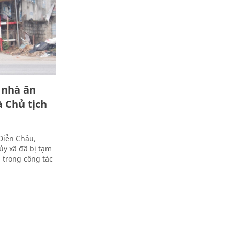
 nhà ăn
à Chủ tịch
Diễn Châu,
ủy xã đã bị tạm
 trong công tác