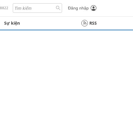
18822
Đăng nhập
Sự kiện
RSS