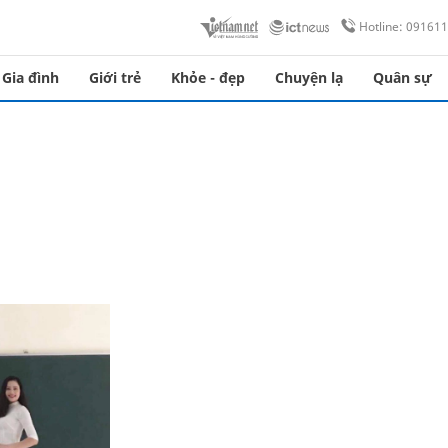
Hotline: 09161
Gia đình
Giới trẻ
Khỏe - đẹp
Chuyện lạ
Quân sự