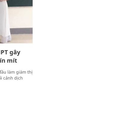
HPT gây
ín mít
 đầu làm giám thị
ối cảnh dịch