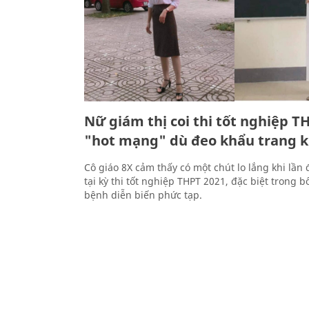
Nữ giám thị coi thi tốt nghiệp T
"hot mạng" dù đeo khẩu trang k
Cô giáo 8X cảm thấy có một chút lo lắng khi lần
tại kỳ thi tốt nghiệp THPT 2021, đặc biệt trong b
bệnh diễn biến phức tạp.