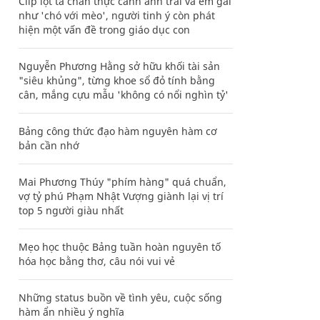
Clip lột tả chân thực cảnh anh trai và em gái
như 'chó với mèo', người tinh ý còn phát
hiện một vấn đề trong giáo dục con
Nguyễn Phương Hằng sở hữu khối tài sản
"siêu khủng", từng khoe sổ đỏ tính bằng
cân, mắng cựu mẫu 'không có nổi nghìn tỷ'
Bảng công thức đạo hàm nguyên hàm cơ
bản cần nhớ
Mai Phương Thúy "phím hàng" quá chuẩn,
vợ tỷ phú Phạm Nhật Vượng giành lại vị trí
top 5 người giàu nhất
Mẹo học thuộc Bảng tuần hoàn nguyên tố
hóa học bằng thơ, câu nói vui vẻ
Những status buồn về tình yêu, cuộc sống
hàm ẩn nhiều ý nghĩa