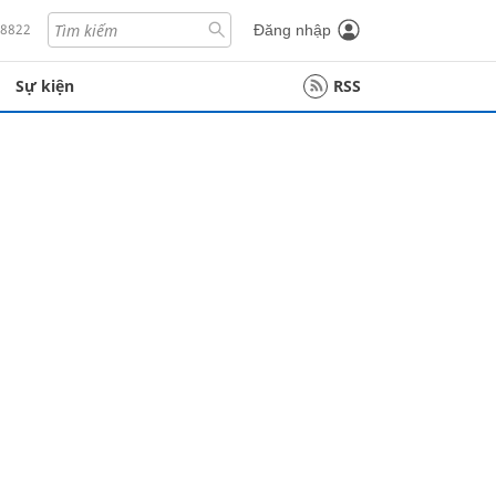
18822
Đăng nhập
Sự kiện
RSS