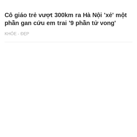
Cô giáo trẻ vượt 300km ra Hà Nội 'xẻ' một
phần gan cứu em trai '9 phần tử vong'
KHỎE - ĐẸP