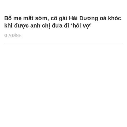
Bố mẹ mất sớm, cô gái Hải Dương oà khóc
khi được anh chị đưa đi ‘hỏi vợ’
GIA ĐÌNH