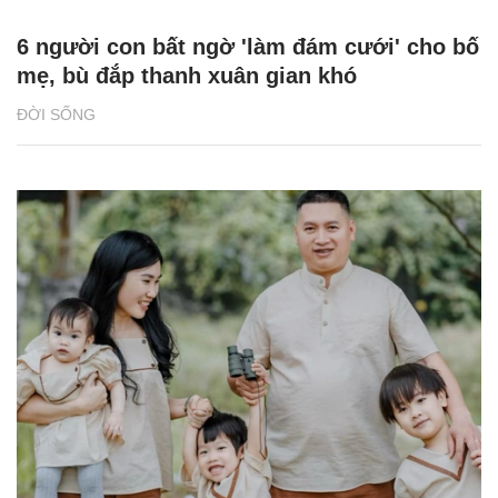
6 người con bất ngờ 'làm đám cưới' cho bố
mẹ, bù đắp thanh xuân gian khó
ĐỜI SỐNG