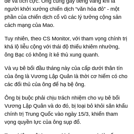
để và tích cực. Ông cũng gây tiếng vang khi là
người khởi xướng chiến dịch “văn hóa đỏ” - một
phần của chiến dịch cổ vũ các lý tưởng cộng sản
cách mạng của Mao.
Tuy nhiên, theo CS Monitor, với tham vọng chính trị
khá lộ liễu cộng với thái độ thiếu khiêm nhường,
ông Bạc có không ít kẻ thù xung quanh.
Và vụ bê bối đầu tháng này của cấp dưới thân tín
của ông là Vương Lập Quân là thời cơ hiếm có cho
các đối thủ của ông để hạ bệ ông.
Ông bị buộc phải chịu trách nhiệm cho vụ bê bối
Vương Lập Quân và do đó, bị loại bỏ khỏi sân khấu
chính trị Trung Quốc vào ngày 15/3, khiến tham
vọng quyền lực của ông sụp đổ.