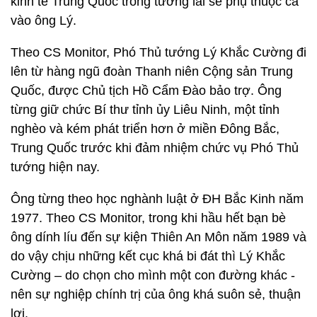
kinh tế Trung Quốc trong tương lai sẽ phụ thuộc cả
vào ông Lý.
Theo CS Monitor, Phó Thủ tướng Lý Khắc Cường đi
lên từ hàng ngũ đoàn Thanh niên Cộng sản Trung
Quốc, được Chủ tịch Hồ Cẩm Đào bảo trợ. Ông
từng giữ chức Bí thư tỉnh ủy Liêu Ninh, một tỉnh
nghèo và kém phát triển hơn ở miền Đông Bắc,
Trung Quốc trước khi đảm nhiệm chức vụ Phó Thủ
tướng hiện nay.
Ông từng theo học nghành luật ở ĐH Bắc Kinh năm
1977. Theo CS Monitor, trong khi hầu hết bạn bè
ông dính líu đến sự kiện Thiên An Môn năm 1989 và
do vậy chịu những kết cục khá bi đát thì Lý Khắc
Cường – do chọn cho mình một con đường khác -
nên sự nghiệp chính trị của ông khá suôn sẻ, thuận
lợi.