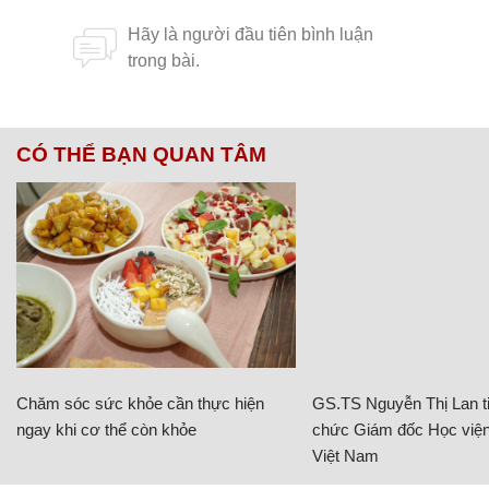
CÓ THỂ BẠN QUAN TÂM
Chăm sóc sức khỏe cần thực hiện
GS.TS Nguyễn Thị Lan ti
ngay khi cơ thể còn khỏe
chức Giám đốc Học viện
Việt Nam