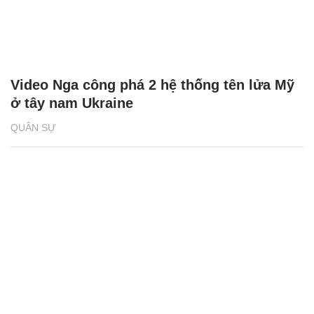
Video Nga công phá 2 hệ thống tên lửa Mỹ
ở tây nam Ukraine
QUÂN SỰ