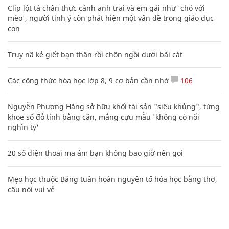
Clip lột tả chân thực cảnh anh trai và em gái như 'chó với
mèo', người tinh ý còn phát hiện một vấn đề trong giáo dục
con
Truy nã kẻ giết bạn thân rồi chôn ngồi dưới bãi cát
Các công thức hóa học lớp 8, 9 cơ bản cần nhớ
106
Nguyễn Phương Hằng sở hữu khối tài sản "siêu khủng", từng
khoe sổ đỏ tính bằng cân, mắng cựu mẫu 'không có nổi
nghìn tỷ'
20 số điện thoại ma ám bạn không bao giờ nên gọi
Mẹo học thuộc Bảng tuần hoàn nguyên tố hóa học bằng thơ,
câu nói vui vẻ