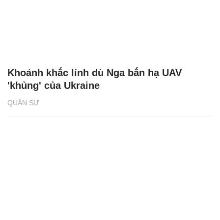
Khoảnh khắc lính dù Nga bắn hạ UAV
'khủng' của Ukraine
QUÂN SỰ