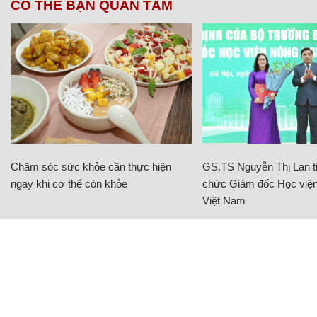
CÓ THỂ BẠN QUAN TÂM
Chăm sóc sức khỏe cần thực hiện
GS.TS Nguyễn Thị Lan ti
ngay khi cơ thể còn khỏe
chức Giám đốc Học viện
Việt Nam