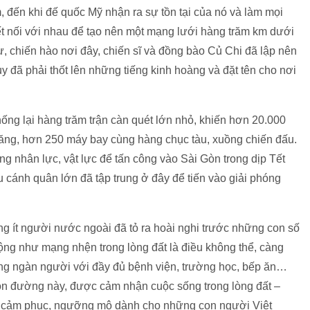
 đến khi đế quốc Mỹ nhận ra sự tồn tại của nó và làm mọi
t nối với nhau để tạo nên một mạng lưới hàng trăm km dưới
 chiến hào nơi đây, chiến sĩ và đồng bào Củ Chi đã lập nên
y đã phải thốt lên những tiếng kinh hoàng và đặt tên cho nơi
ống lại hàng trăm trận càn quét lớn nhỏ, khiến hơn 20.000
tăng, hơn 250 máy bay cùng hàng chục tàu, xuồng chiến đấu.
ng nhân lực, vật lực để tấn công vào Sài Gòn trong dịp Tết
cánh quân lớn đã tập trung ở đây để tiến vào giải phóng
ng ít người nước ngoài đã tỏ ra hoài nghi trước những con số
ộng như mạng nhện trong lòng đất là điều không thể, càng
hàng ngàn người với đầy đủ bệnh viện, trường học, bếp ăn…
on đường này, được cảm nhận cuộc sống trong lòng đất –
sự cảm phục, ngưỡng mộ dành cho những con người Việt