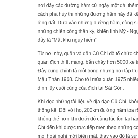
nơi đây các đường hầm cứ ngày một dài thêm,
cách phá hủy thì những đường hầm này đã kế
lòng đất. Dựa vào những đường hầm, công sự,
những chiến công thần kỳ, khiến lính Mỹ - Ngụ
đây là “Mật khu nguy hiểm”.
Từ nơi này, quân và dân Củ Chi đã tổ chức ch
quân địch thiệt mạng, bắn cháy hơn 5000 xe 
Đây cũng chính là một trong những nơi tập tru
Mậu Thân 1968. Cho tới mùa xuân 1975 nhiều 
dinh lũy cuối cùng của địch tại Sài Gòn.
Khi đọc những tài liệu về địa đạo Củ Chi, khô
thống kê. Đối với họ, 200km đường hầm tỏa r
không thể hơn khi dưới đó cùng lúc tồn tại 
Chỉ đến khi được trực tiếp men theo những c
mọi hoài nghi mới biến mất, thay vào đó là 