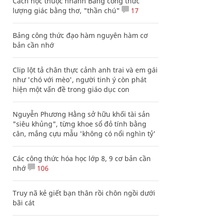
Cách học thuộc nhanh Bảng công thức
lượng giác bằng thơ, "thần chú"
17
Bảng công thức đạo hàm nguyên hàm cơ
bản cần nhớ
Clip lột tả chân thực cảnh anh trai và em gái
như 'chó với mèo', người tinh ý còn phát
hiện một vấn đề trong giáo dục con
Nguyễn Phương Hằng sở hữu khối tài sản
"siêu khủng", từng khoe sổ đỏ tính bằng
cân, mắng cựu mẫu 'không có nổi nghìn tỷ'
Các công thức hóa học lớp 8, 9 cơ bản cần
nhớ
106
Truy nã kẻ giết bạn thân rồi chôn ngồi dưới
bãi cát