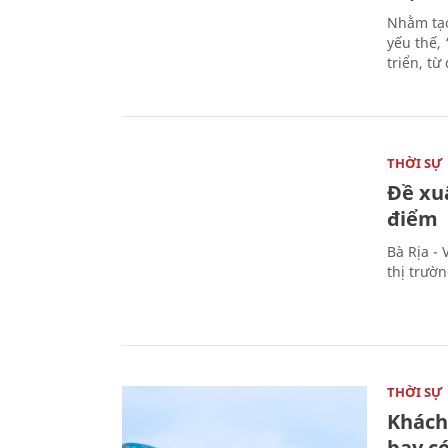
Nhằm tạo
yếu thế,
triển, t
THỜI SỰ
Đề xu
điểm
Bà Rịa -
thị trườ
THỜI SỰ
Khách
bay có