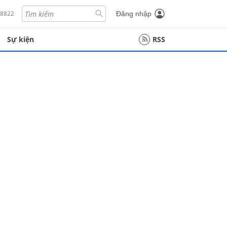
18822
Đăng nhập
Sự kiện
RSS