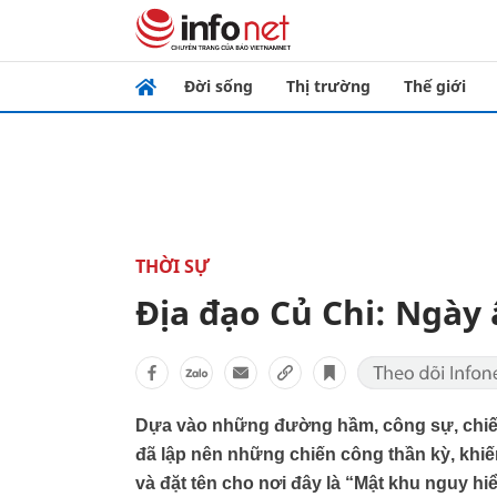
Đời sống
Thị trường
Thế giới
THỜI SỰ
Địa đạo Củ Chi: Ngày 
Dựa vào những đường hầm, công sự, chiến 
đã lập nên những chiến công thần kỳ, khiế
và đặt tên cho nơi đây là “Mật khu nguy hi