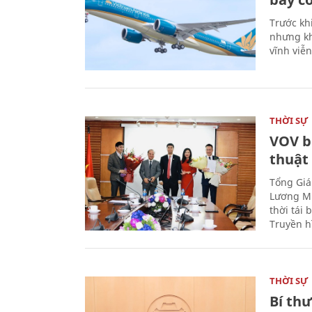
Trước kh
nhưng kh
vĩnh viễ
THỜI SỰ
VOV b
thuật
Tổng Giá
Lương Mi
thời tái
Truyền h
THỜI SỰ
Bí th