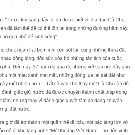
n: “Trước khi sang đây tôi đã được biết về địa đạo Củ Chi,
bạn đã làm thế để có thể tồn tại trong những đường hầm này,
hĩ nó quá nhỏ để sinh sống”.
àng chục ngàn trái bom mìn còn sót lại, cùng những thửa đất
 nhau đồng lòng, dốc sức xóa bỏ những tàn tích của cuộc
 phú. Đến nay, 37 năm đã qua đi, những vết sẹo nơi đây gần
phủ một màu xanh mát mắt, những đồng lúa lại trải dài như
ngày một nhiều hơn… Tất cả vẫn cho thấy một Củ Chi còn đó
ng đánh giặc giữ nước đã được chuyển thành chất thép trong
t tâm, nhưng thay vì đánh giặc quyết tâm đó đang chuyển
ơng, đất nước.
ưa giờ đã trở thành một quần thể di tích, một bảo tàng lớn với
o đó là khu làng nghề “Một thoáng Việt Nam” – nơi tôn vinh