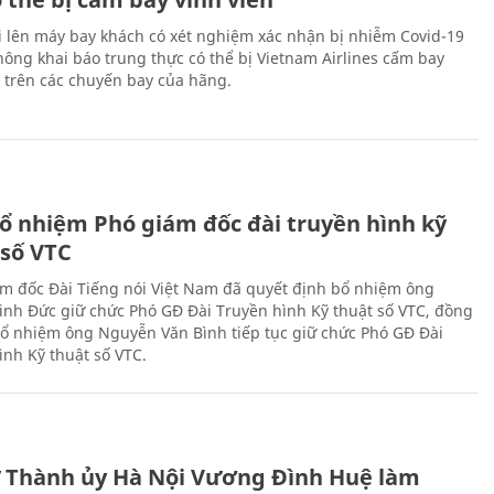
i lên máy bay khách có xét nghiệm xác nhận bị nhiễm Covid-19
ông khai báo trung thực có thể bị Vietnam Airlines cấm bay
n trên các chuyến bay của hãng.
ổ nhiệm Phó giám đốc đài truyền hình kỹ
 số VTC
m đốc Đài Tiếng nói Việt Nam đã quyết định bổ nhiệm ông
nh Đức giữ chức Phó GĐ Đài Truyền hình Kỹ thuật số VTC, đồng
 bổ nhiệm ông Nguyễn Văn Bình tiếp tục giữ chức Phó GĐ Đài
ình Kỹ thuật số VTC.
ư Thành ủy Hà Nội Vương Đình Huệ làm