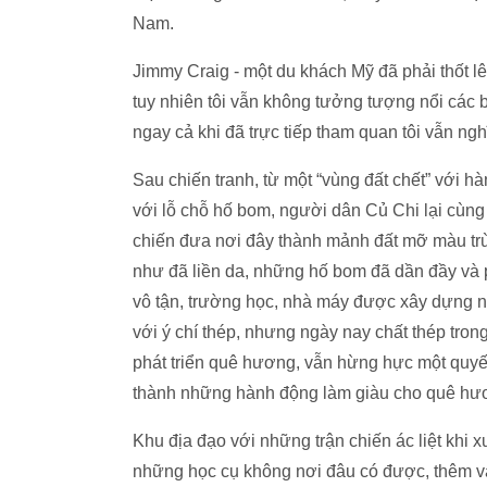
Nam.
Jimmy Craig - một du khách Mỹ đã phải thốt lê
tuy nhiên tôi vẫn không tưởng tượng nổi các 
ngay cả khi đã trực tiếp tham quan tôi vẫn ng
Sau chiến tranh, từ một “vùng đất chết” với h
với lỗ chỗ hố bom, người dân Củ Chi lại cùng
chiến đưa nơi đây thành mảnh đất mỡ màu trù
như đã liền da, những hố bom đã dần đầy và 
vô tận, trường học, nhà máy được xây dựng 
với ý chí thép, nhưng ngày nay chất thép tro
phát triển quê hương, vẫn hừng hực một quyế
thành những hành động làm giàu cho quê hư
Khu địa đạo với những trận chiến ác liệt khi x
những học cụ không nơi đâu có được, thêm và