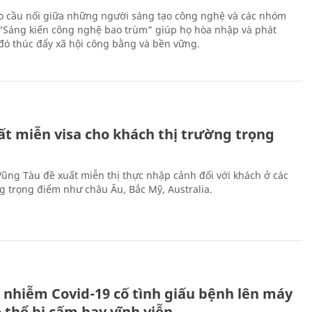
 cầu nối giữa những người sáng tạo công nghệ và các nhóm
 “Sáng kiến công nghệ bao trùm” giúp họ hòa nhập và phát
ừ đó thúc đẩy xã hội công bằng và bền vững.
ất miễn visa cho khách thị trường trọng
 Vũng Tàu đề xuất miễn thị thực nhập cảnh đối với khách ở các
ng trọng điểm như châu Âu, Bắc Mỹ, Australia.
 nhiễm Covid-19 cố tình giấu bệnh lên máy
 thể bị cấm bay vĩnh viễn