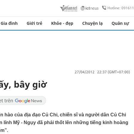
Hotline: 09161
Gia đình
Giới trẻ
Khỏe - đẹp
Chuyện lạ
Quân sự
27/04/2012 22:37 (GMT+07:00)
ấy, bây giờ
hào của địa đạo Củ Chi, chiến sĩ và người dân Củ Chi
n lính Mỹ - Ngụy đã phải thốt lên những tiếng kinh hoàng
ểm”.