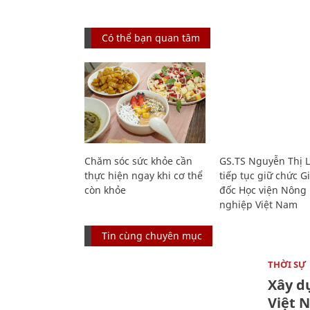
Có thể bạn quan tâm
Chăm sóc sức khỏe cần
GS.TS Nguyễn Thị 
thực hiện ngay khi cơ thể
tiếp tục giữ chức 
còn khỏe
đốc Học viện Nông
nghiệp Việt Nam
Tin cùng chuyên mục
THỜI SỰ
Xây d
Việt 