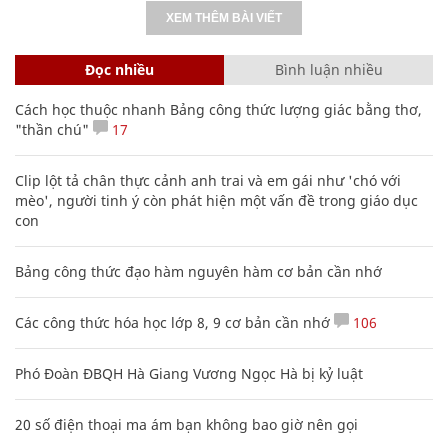
XEM THÊM BÀI VIẾT
Đọc nhiều
Bình luận nhiều
Cách học thuộc nhanh Bảng công thức lượng giác bằng thơ,
"thần chú"
17
Clip lột tả chân thực cảnh anh trai và em gái như 'chó với
mèo', người tinh ý còn phát hiện một vấn đề trong giáo dục
con
Bảng công thức đạo hàm nguyên hàm cơ bản cần nhớ
Các công thức hóa học lớp 8, 9 cơ bản cần nhớ
106
Phó Đoàn ĐBQH Hà Giang Vương Ngọc Hà bị kỷ luật
20 số điện thoại ma ám bạn không bao giờ nên gọi