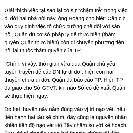
Giải thích việc tại sao lại có sự “chậm trễ” trong việc
di dời hai nhà nổi này, ông Hoàng cho biết: Căn cứ
vào quy định việc tổ chức cưỡng chế đối với sàn
nổi, Quận đủ cơ sở pháp lý để thực hiện (thẩm
quyền Quận thực hiện) còn di chuyển phương tiện
nổi lại thuộc thẩm quyền của TP.
“Chính vì vậy, thời gian vừa qua Quận chủ yếu
tuyên truyền để các DN tự di dời, hiện còn hai
thuyền chưa di dời. Quận đã báo cáo TP. Hiện TP
đã giao cho Sở GTVT, khi nào Sở có đề xuất Quận
sẽ thực hiện ngay.
Do hai thuyền này nằm đúng vào vị trí nạo vét, nếu
tiến hành hai tàu sẽ chìm, đây cũng là nguyên nhân
khiến tiến độ nạo vét Hồ Tây chậm so với kế hoạch.