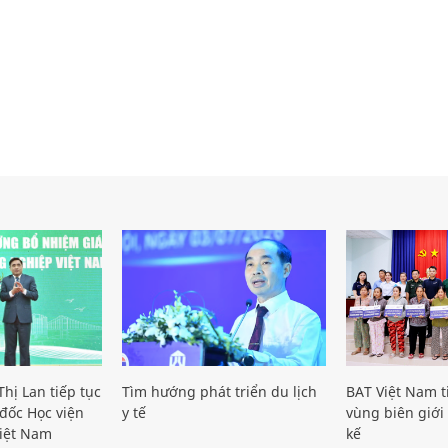
hị Lan tiếp tục
Tìm hướng phát triển du lịch
BAT Việt Nam t
đốc Học viện
y tế
vùng biên giới 
iệt Nam
kế