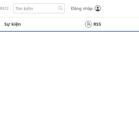
18822
Đăng nhập
Sự kiện
RSS