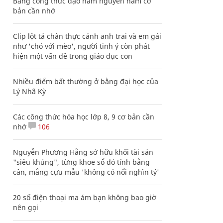
Bảng công thức đạo hàm nguyên hàm cơ
bản cần nhớ
Clip lột tả chân thực cảnh anh trai và em gái
như 'chó với mèo', người tinh ý còn phát
hiện một vấn đề trong giáo dục con
Nhiều điểm bất thường ở bằng đại học của
Lý Nhã Kỳ
Các công thức hóa học lớp 8, 9 cơ bản cần
nhớ
106
Nguyễn Phương Hằng sở hữu khối tài sản
"siêu khủng", từng khoe sổ đỏ tính bằng
cân, mắng cựu mẫu 'không có nổi nghìn tỷ'
20 số điện thoại ma ám bạn không bao giờ
nên gọi