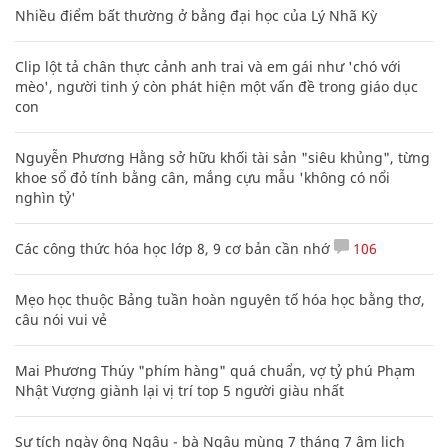
Nhiều điểm bất thường ở bằng đại học của Lý Nhã Kỳ
Clip lột tả chân thực cảnh anh trai và em gái như 'chó với
mèo', người tinh ý còn phát hiện một vấn đề trong giáo dục
con
Nguyễn Phương Hằng sở hữu khối tài sản "siêu khủng", từng
khoe sổ đỏ tính bằng cân, mắng cựu mẫu 'không có nổi
nghìn tỷ'
Các công thức hóa học lớp 8, 9 cơ bản cần nhớ
106
Mẹo học thuộc Bảng tuần hoàn nguyên tố hóa học bằng thơ,
câu nói vui vẻ
Mai Phương Thúy "phím hàng" quá chuẩn, vợ tỷ phú Phạm
Nhật Vượng giành lại vị trí top 5 người giàu nhất
Sự tích ngày ông Ngâu - bà Ngâu mùng 7 tháng 7 âm lịch