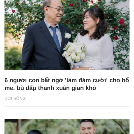
6 người con bất ngờ 'làm đám cưới' cho bố
mẹ, bù đắp thanh xuân gian khó
ĐỜI SỐNG