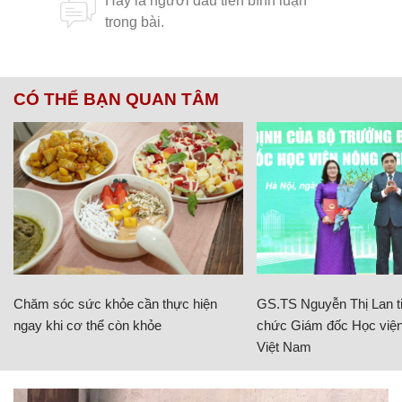
CÓ THỂ BẠN QUAN TÂM
Chăm sóc sức khỏe cần thực hiện
GS.TS Nguyễn Thị Lan ti
ngay khi cơ thể còn khỏe
chức Giám đốc Học viện
Việt Nam