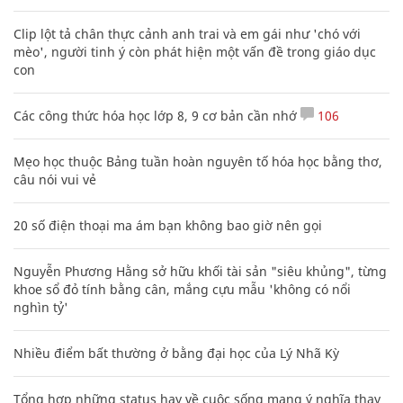
Clip lột tả chân thực cảnh anh trai và em gái như 'chó với
mèo', người tinh ý còn phát hiện một vấn đề trong giáo dục
con
Các công thức hóa học lớp 8, 9 cơ bản cần nhớ
106
Mẹo học thuộc Bảng tuần hoàn nguyên tố hóa học bằng thơ,
câu nói vui vẻ
20 số điện thoại ma ám bạn không bao giờ nên gọi
Nguyễn Phương Hằng sở hữu khối tài sản "siêu khủng", từng
khoe sổ đỏ tính bằng cân, mắng cựu mẫu 'không có nổi
nghìn tỷ'
Nhiều điểm bất thường ở bằng đại học của Lý Nhã Kỳ
Tổng hợp những status hay về cuộc sống mang ý nghĩa thay