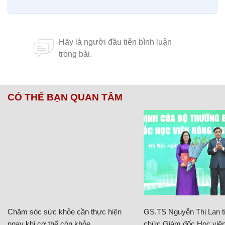
CÓ THỂ BẠN QUAN TÂM
Chăm sóc sức khỏe cần thực hiện
GS.TS Nguyễn Thị Lan ti
ngay khi cơ thể còn khỏe
chức Giám đốc Học viện