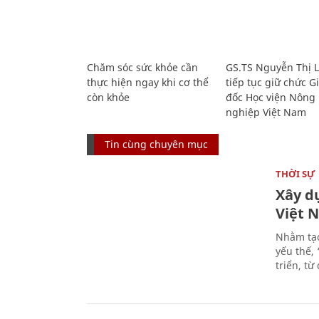
Chăm sóc sức khỏe cần
GS.TS Nguyễn Thị 
thực hiện ngay khi cơ thể
tiếp tục giữ chức 
còn khỏe
đốc Học viện Nông
nghiệp Việt Nam
Tin cùng chuyên mục
THỜI SỰ
Xây d
Việt 
Nhằm tạo
yếu thế,
triển, t