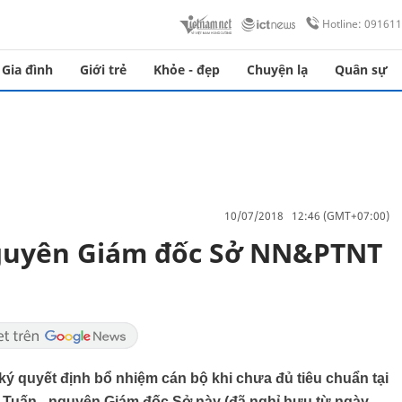
Hotline: 09161
Gia đình
Giới trẻ
Khỏe - đẹp
Chuyện lạ
Quân sự
10/07/2018 12:46 (GMT+07:00)
guyên Giám đốc Sở NN&PTNT
ký quyết định bổ nhiệm cán bộ khi chưa đủ tiêu chuẩn tại
Tuấn - nguyên Giám đốc Sở này (đã nghỉ hưu từ ngày