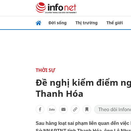
Đời sống
Thị trường
Thế giới
THỜI SỰ
Đề nghị kiểm điểm n
Thanh Hóa
Sau hàng loạt sai phạm liên quan đến việc 
Sở NN&PTNT tỉnh Thanh Hóa, ông Lê Như 