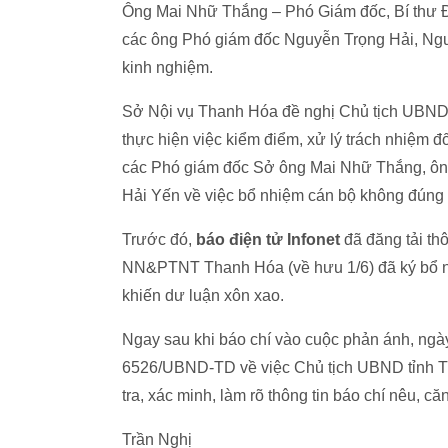
Ông Mai Nhữ Thắng – Phó Giám đốc, Bí thư Đ
các ông Phó giám đốc Nguyễn Trọng Hải, Nguy
kinh nghiệm.
Sở Nội vụ Thanh Hóa đề nghị Chủ tịch UBND 
thực hiện việc kiểm điểm, xử lý trách nhiệ
các Phó giám đốc Sở ông Mai Nhữ Thắng, ông
Hải Yến về việc bổ nhiệm cán bộ không đúng 
Trước đó,
báo điện tử Infonet
đã đăng tải th
NN&PTNT Thanh Hóa (về hưu 1/6) đã ký bổ nh
khiến dư luận xôn xao.
Ngay sau khi báo chí vào cuộc phản ánh, ng
6526/UBND-TD về việc Chủ tịch UBND tỉnh 
tra, xác minh, làm rõ thông tin báo chí nêu, c
Trần Nghị