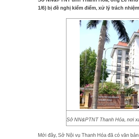
1/6) bị đề nghị kiểm điểm, xử lý trách nhiệm
Sở NN&PTNT Thanh Hóa, nơi xảy 
Mới đây, Sở Nội vụ Thanh Hóa đã có văn bản