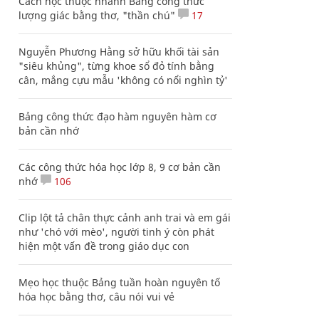
Cách học thuộc nhanh Bảng công thức
lượng giác bằng thơ, "thần chú"
17
Nguyễn Phương Hằng sở hữu khối tài sản
"siêu khủng", từng khoe sổ đỏ tính bằng
cân, mắng cựu mẫu 'không có nổi nghìn tỷ'
Bảng công thức đạo hàm nguyên hàm cơ
bản cần nhớ
Các công thức hóa học lớp 8, 9 cơ bản cần
nhớ
106
Clip lột tả chân thực cảnh anh trai và em gái
như 'chó với mèo', người tinh ý còn phát
hiện một vấn đề trong giáo dục con
Mẹo học thuộc Bảng tuần hoàn nguyên tố
hóa học bằng thơ, câu nói vui vẻ