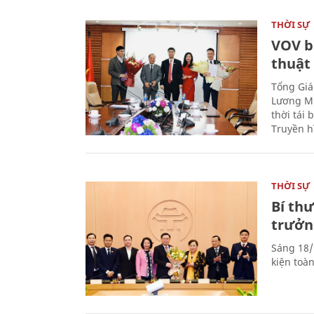
THỜI SỰ
VOV b
thuật
Tổng Giá
Lương Mi
thời tái
Truyền h
THỜI SỰ
Bí th
trưởn
Sáng 18/
kiện toà