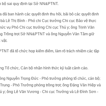
án bộ sai quy định tại Sở NN&PTNT.
ã ban hành các quyết định thu hồi, bãi bỏ các quyết định
bà Lê Thị Bình - Phó chi Cục trưởng Chi cục Bảo vệ thực
hức vụ Phó Chi cục trưởng Chi cục Thú y; ông Trịnh Văn
òng Trồng trọt Sở NN&PTNT và ông Nguyễn Văn Tâm giữ
 vật.
PTNT đã tổ chức họp kiểm điểm, làm rõ trách nhiệm các tập
g Tổ chức, Cán bộ nhận hình thức kỷ luật cảnh cáo.
 ông Nguyễn Trọng Đức - Phó trưởng phòng tổ chức, cán bộ;
rung - Phó Trưởng phòng trồng trọt; ông Đặng Văn Hiệp và
ú y; ông Lê Văn Vương - Chi cục Trưởng và Lê Đình Sơn -