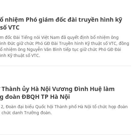
ổ nhiệm Phó giám đốc đài truyền hình kỹ
 số VTC
m đốc Đài Tiếng nói Việt Nam đã quyết định bổ nhiệm ông
nh Đức giữ chức Phó GĐ Đài Truyền hình Kỹ thuật số VTC, đồng
 bổ nhiệm ông Nguyễn Văn Bình tiếp tục giữ chức Phó GĐ Đài
ình Kỹ thuật số VTC.
ư Thành ủy Hà Nội Vương Đình Huệ làm
g đoàn ĐBQH TP Hà Nội
 2, Đoàn đại biểu Quốc hội Thành phố Hà Nội tổ chức họp đoàn
n chức danh Trưởng đoàn.