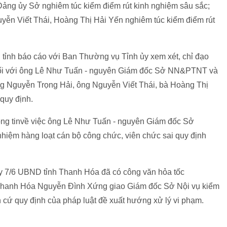
ảng ủy Sở nghiêm túc kiểm điểm rút kinh nghiệm sâu sắc;
ễn Viết Thái, Hoàng Thị Hải Yến nghiêm túc kiểm điểm rút
tỉnh báo cáo với Ban Thường vụ Tỉnh ủy xem xét, chỉ đạo
m đối với ông Lê Như Tuấn - nguyên Giám đốc Sở NN&PTNT và
 Nguyễn Trọng Hải, ông Nguyễn Viết Thái, bà Hoàng Thị
quy định.
ông tinvề việc ông Lê Như Tuấn - nguyên Giám đốc Sở
iệm hàng loạt cán bộ công chức, viên chức sai quy định
ày 7/6 UBND tỉnh Thanh Hóa đã có công văn hỏa tốc
Thanh Hóa Nguyễn Đình Xứng giao Giám đốc Sở Nội vụ kiểm
ăn cứ quy định của pháp luật đề xuất hướng xử lý vi phạm.