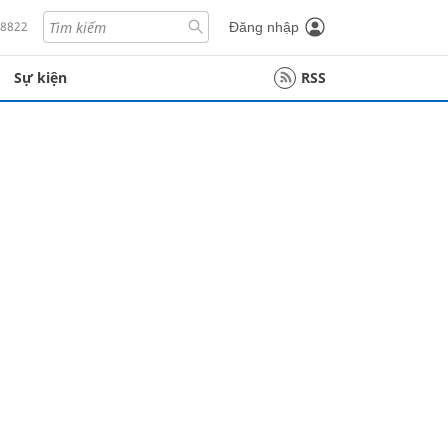
18822
Đăng nhập
Sự kiện
RSS