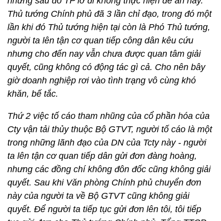
nhưng sau đó TP lờ đi không thực hiện đề án này.
Thủ tướng Chính phủ đã 3 lần chỉ đạo, trong đó một
lần khi đó Thủ tướng hiện tại còn là Phó Thủ tướng,
người ta lên tận cơ quan tiếp công dân kêu cứu
nhưng cho đến nay vẫn chưa được quan tâm giải
quyết, cũng không có động tác gì cả. Cho nên bây
giờ doanh nghiệp rơi vào tình trạng vô cùng khó
khăn, bế tắc.
Thứ 2 việc tố cáo tham nhũng của cổ phần hóa của
Cty vận tải thủy thuộc Bộ GTVT, người tố cáo là một
trong những lãnh đạo của DN của Tcty này - người
ta lên tận cơ quan tiếp dân gửi đơn đàng hoàng,
nhưng các đồng chí không đôn đốc cũng không giải
quyết. Sau khi Văn phòng Chính phủ chuyển đơn
này của người ta về Bộ GTVT cũng không giải
quyết. Để người ta tiếp tục gửi đơn lên tôi, tôi tiếp