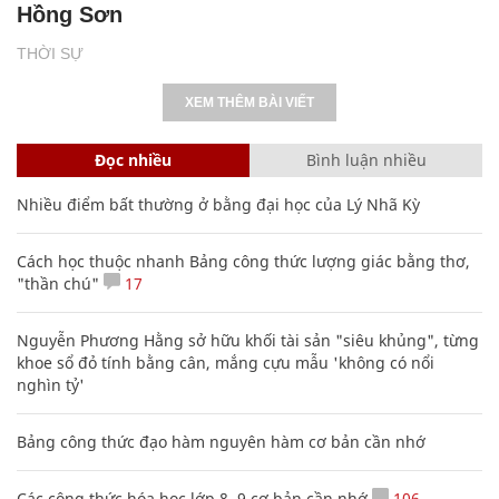
Hồng Sơn
THỜI SỰ
XEM THÊM BÀI VIẾT
Đọc nhiều
Bình luận nhiều
Nhiều điểm bất thường ở bằng đại học của Lý Nhã Kỳ
Cách học thuộc nhanh Bảng công thức lượng giác bằng thơ,
"thần chú"
17
Nguyễn Phương Hằng sở hữu khối tài sản "siêu khủng", từng
khoe sổ đỏ tính bằng cân, mắng cựu mẫu 'không có nổi
nghìn tỷ'
Bảng công thức đạo hàm nguyên hàm cơ bản cần nhớ
Các công thức hóa học lớp 8, 9 cơ bản cần nhớ
106