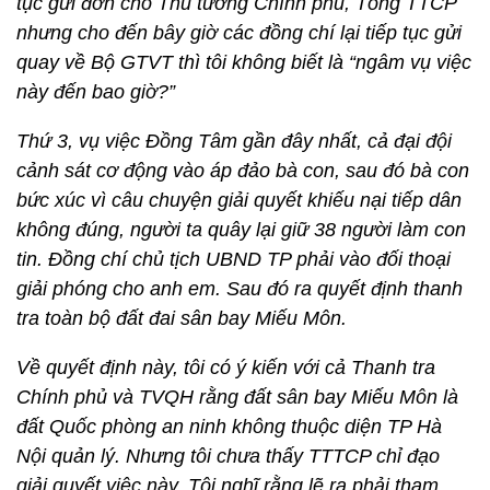
tục gửi đơn cho Thủ tướng Chính phủ, Tổng TTCP
nhưng cho đến bây giờ các đồng chí lại tiếp tục gửi
quay về Bộ GTVT thì tôi không biết là “ngâm vụ việc
này đến bao giờ?”
Thứ 3, vụ việc Đồng Tâm gần đây nhất, cả đại đội
cảnh sát cơ động vào áp đảo bà con, sau đó bà con
bức xúc vì câu chuyện giải quyết khiếu nại tiếp dân
không đúng, người ta quây lại giữ 38 người làm con
tin. Đồng chí chủ tịch UBND TP phải vào đối thoại
giải phóng cho anh em. Sau đó ra quyết định thanh
tra toàn bộ đất đai sân bay Miếu Môn.
Về quyết định này, tôi có ý kiến với cả Thanh tra
Chính phủ và TVQH rằng đất sân bay Miếu Môn là
đất Quốc phòng an ninh không thuộc diện TP Hà
Nội quản lý. Nhưng tôi chưa thấy TTTCP chỉ đạo
giải quyết việc này. Tôi nghĩ rằng lẽ ra phải tham