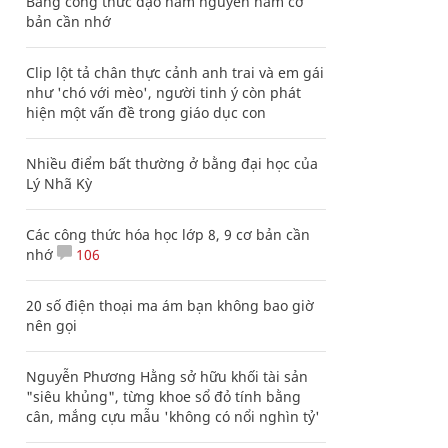
Bảng công thức đạo hàm nguyên hàm cơ
bản cần nhớ
Clip lột tả chân thực cảnh anh trai và em gái
như 'chó với mèo', người tinh ý còn phát
hiện một vấn đề trong giáo dục con
Nhiều điểm bất thường ở bằng đại học của
Lý Nhã Kỳ
Các công thức hóa học lớp 8, 9 cơ bản cần
nhớ
106
20 số điện thoại ma ám bạn không bao giờ
nên gọi
Nguyễn Phương Hằng sở hữu khối tài sản
"siêu khủng", từng khoe sổ đỏ tính bằng
cân, mắng cựu mẫu 'không có nổi nghìn tỷ'