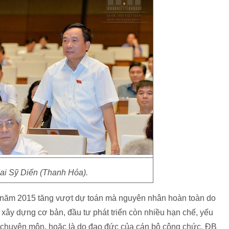
i Sỹ Diến (Thanh Hóa).
n năm 2015 tăng vượt dự toán mà nguyên nhân hoàn toàn do
xây dựng cơ bản, đầu tư phát triển còn nhiều hạn chế, yếu
ề chuyên môn, hoặc là do đạo đức của cán bộ công chức. ĐB