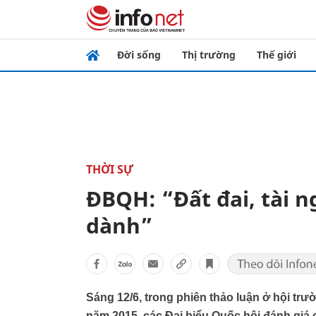
Đời sống
Thị trường
Thế giới
THỜI SỰ
ĐBQH: “Đất đai, tài n
dành”
Sáng 12/6, trong phiên thảo luận ở hội t
năm 2015, các Đại biểu Quốc hội đánh giá 