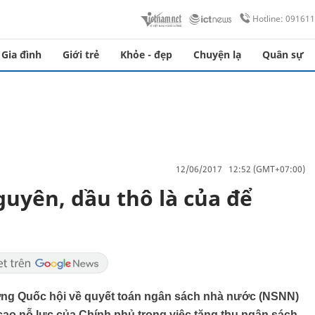
Hotline: 09161
Gia đình
Giới trẻ
Khỏe - đẹp
Chuyện lạ
Quân sự
12/06/2017 12:52 (GMT+07:00)
guyên, dầu thô là của để
rường Quốc hội về quyết toán ngân sách nhà nước (NSNN)
cao nỗ lực của Chính phủ trong việc tăng thu ngân sách