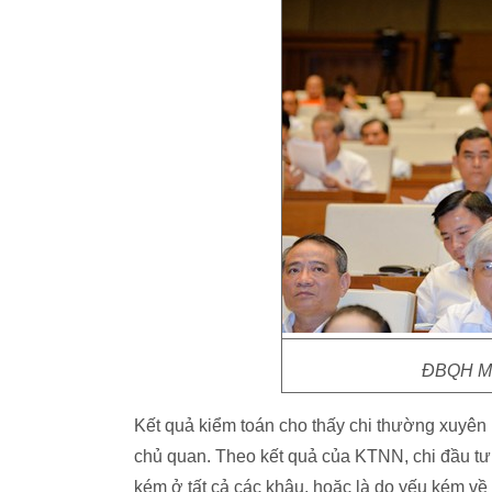
ĐBQH Ma
Kết quả kiểm toán cho thấy chi thường xuyê
chủ quan. Theo kết quả của KTNN, chi đầu tư 
kém ở tất cả các khâu, hoặc là do yếu kém v