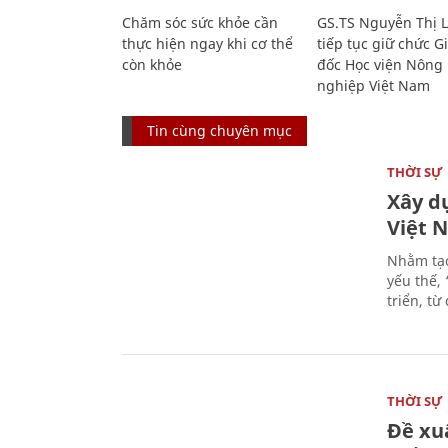
Chăm sóc sức khỏe cần
GS.TS Nguyễn Thị 
thực hiện ngay khi cơ thể
tiếp tục giữ chức 
còn khỏe
đốc Học viện Nông
nghiệp Việt Nam
Tin cùng chuyên mục
THỜI SỰ
Xây d
Việt 
Nhằm tạo
yếu thế,
triển, t
THỜI SỰ
Đề xu