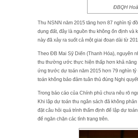
ĐBQH Hoàn
Thu NSNN năm 2015 tăng hơn 87 nghìn tỷ đồn
dụng đất, đây là nguồn thu không ổn định và k
này đã xảy ra suốt cả một giai đoạn dài từ 20
Theo ĐB Mai Sỹ Diến (Thanh Hóa), nguyên nhâ
thu thường ước thực hiện thấp hơn khả năng 
ứng trước dự toán năm 2015 hơn 79 nghìn tỷ
toán không bảo đảm tuân thủ đúng Nghị quyết
Trong báo cáo của Chính phủ chưa nêu rõ ngu
Khi lập dự toán thu ngân sách đã không phản
đặt câu hỏi quá trình thẩm định để lập dự toá
để ngăn chặn các tình trạng trên.