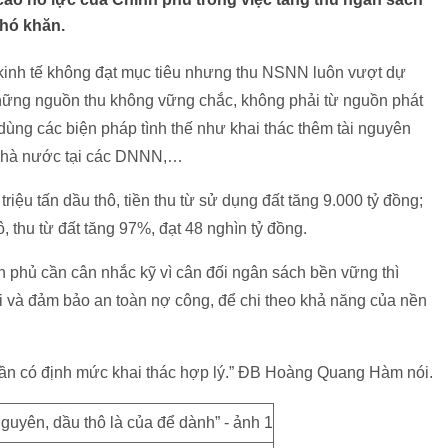
khó khăn.
 kinh tế không đạt mục tiêu nhưng thu NSNN luôn vượt dự
hững nguồn thu không vững chắc, không phải từ nguồn phát
dùng các biện pháp tình thế như khai thác thêm tài nguyên
n nhà nước tại các DNNN,…
iệu tấn dầu thô, tiền thu từ sử dụng đất tăng 9.000 tỷ đồng;
, thu từ đất tăng 97%, đạt 48 nghìn tỷ đồng.
hủ cần cân nhắc kỹ vì cân đối ngân sách bền vững thì
i và đảm bảo an toàn nợ công, để chi theo khả năng của nền
, cần có định mức khai thác hợp lý.” ĐB Hoàng Quang Hàm nói.