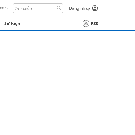
18822
Đăng nhập
Sự kiện
RSS