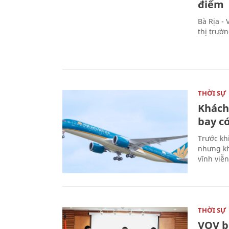
điểm
Bà Rịa -
thị trườ
THỜI SỰ
Khách
bay có
Trước kh
nhưng kh
vĩnh viễ
THỜI SỰ
VOV b